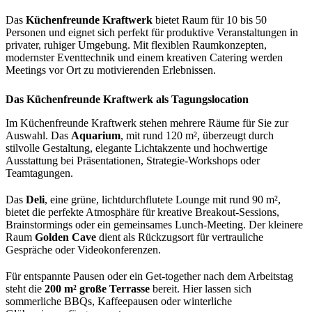
Das
Küchenfreunde Kraftwerk
bietet Raum für 10 bis 50
Personen und eignet sich perfekt für produktive Veranstaltungen in
privater, ruhiger Umgebung. Mit flexiblen Raumkonzepten,
modernster Eventtechnik und einem kreativen Catering werden
Meetings vor Ort zu motivierenden Erlebnissen.
Das Küchenfreunde Kraftwerk als Tagungslocation
Im Küchenfreunde Kraftwerk stehen mehrere Räume für Sie zur
Auswahl. Das
Aquarium
, mit rund 120 m², überzeugt durch
stilvolle Gestaltung, elegante Lichtakzente und hochwertige
Ausstattung bei Präsentationen, Strategie-Workshops oder
Teamtagungen.
Das
Deli
, eine grüne, lichtdurchflutete Lounge mit rund 90 m²,
bietet die perfekte Atmosphäre für kreative Breakout-Sessions,
Brainstormings oder ein gemeinsames Lunch-Meeting. Der kleinere
Raum
Golden Cave
dient als Rückzugsort für vertrauliche
Gespräche oder Videokonferenzen.
Für entspannte Pausen oder ein Get-together nach dem Arbeitstag
steht die
200 m² große Terrasse
bereit. Hier lassen sich
sommerliche BBQs, Kaffeepausen oder winterliche