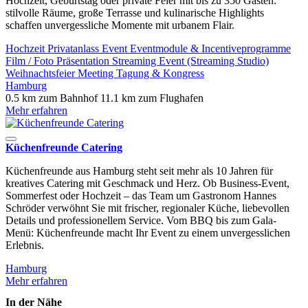
Hochzeit, Geburtstag oder private Feier mit bis zu 350 Gästen:
stilvolle Räume, große Terrasse und kulinarische Highlights
schaffen unvergessliche Momente mit urbanem Flair.
Hochzeit
Privatanlass
Event
Eventmodule & Incentiveprogramme
Film / Foto
Präsentation
Streaming Event (Streaming Studio)
Weihnachtsfeier
Meeting
Tagung & Kongress
Hamburg
0.5 km zum Bahnhof
11.1 km zum Flughafen
Mehr erfahren
Küchenfreunde Catering
Küchenfreunde aus Hamburg steht seit mehr als 10 Jahren für
kreatives Catering mit Geschmack und Herz. Ob Business-Event,
Sommerfest oder Hochzeit – das Team um Gastronom Hannes
Schröder verwöhnt Sie mit frischer, regionaler Küche, liebevollen
Details und professionellem Service. Vom BBQ bis zum Gala-
Menü: Küchenfreunde macht Ihr Event zu einem unvergesslichen
Erlebnis.
Hamburg
Mehr erfahren
In der Nähe