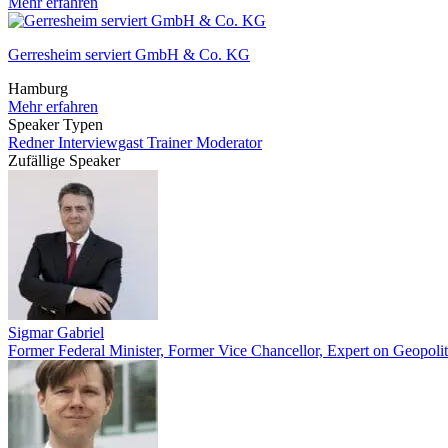
Mehr erfahren
Gerresheim serviert GmbH & Co. KG
Hamburg
Mehr erfahren
Speaker Typen
Redner
Interviewgast
Trainer
Moderator
Zufällige Speaker
Sigmar Gabriel
Former Federal Minister, Former Vice Chancellor, Expert on Geopoli