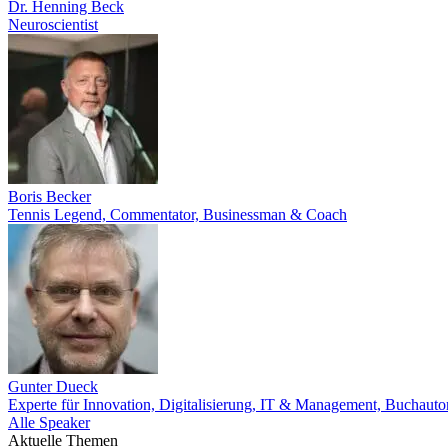
Dr. Henning Beck
Neuroscientist
Boris Becker
Tennis Legend, Commentator, Businessman & Coach
Gunter Dueck
Experte für Innovation, Digitalisierung, IT & Management, Buchauto
Alle Speaker
Aktuelle Themen