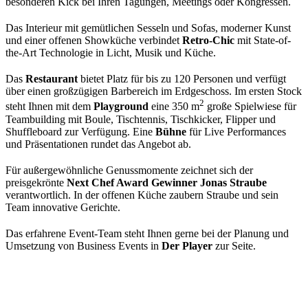
besonderen Kick bei Ihren Tagungen, Meetings oder Kongressen.
Das Interieur mit gemütlichen Sesseln und Sofas, moderner Kunst
und einer offenen Showküche verbindet
Retro-Chic
mit State-of-
the-Art Technologie in Licht, Musik und Küche.
Das
Restaurant
bietet Platz für bis zu 120 Personen und verfügt
über einen großzügigen Barbereich im Erdgeschoss. Im ersten Stock
2
steht Ihnen mit dem
Playground
eine 350 m
große Spielwiese für
Teambuilding mit Boule, Tischtennis, Tischkicker, Flipper und
Shuffleboard zur Verfügung. Eine
Bühne
für Live Performances
und Präsentationen rundet das Angebot ab.
Für außergewöhnliche Genussmomente zeichnet sich der
preisgekrönte
Next Chef Award Gewinner Jonas Straube
verantwortlich. In der offenen Küche zaubern Straube und sein
Team innovative Gerichte.
Das erfahrene Event-Team steht Ihnen gerne bei der Planung und
Umsetzung von Business Events in
Der Player
zur Seite.