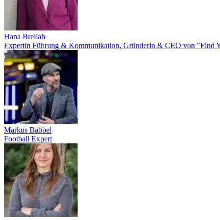
Hana Brellah
Expertin Führung & Kommunikation, Gründerin & CEO von "Find Y
Markus Babbel
Football Expert