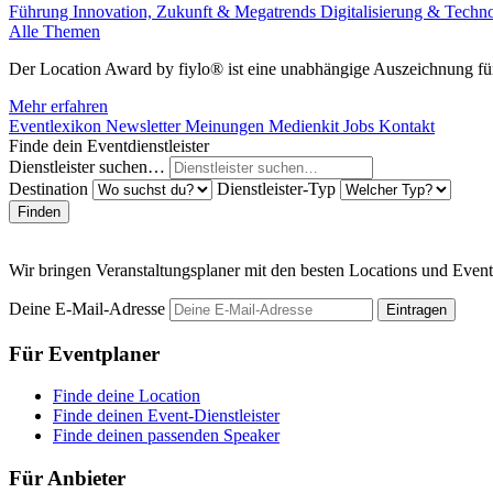
Führung
Innovation, Zukunft & Megatrends
Digitalisierung & Techn
Alle Themen
Der Location Award by fiylo® ist eine unabhängige Auszeichnung für
Mehr erfahren
Eventlexikon
Newsletter
Meinungen
Medienkit
Jobs
Kontakt
Finde dein Eventdienstleister
Dienstleister suchen…
Destination
Dienstleister-Typ
Finden
Wir bringen Veranstaltungsplaner mit den besten Locations und Even
Deine E-Mail-Adresse
Eintragen
Für Eventplaner
Finde deine Location
Finde deinen Event-Dienstleister
Finde deinen passenden Speaker
Für Anbieter