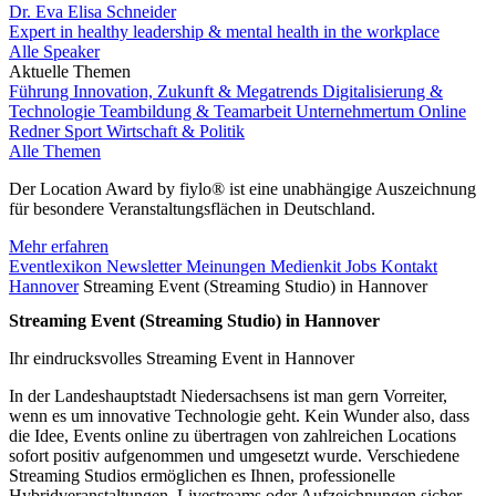
Dr. Eva Elisa Schneider
Expert in healthy leadership & mental health in the workplace
Alle Speaker
Aktuelle Themen
Führung
Innovation, Zukunft & Megatrends
Digitalisierung &
Technologie
Teambildung & Teamarbeit
Unternehmertum
Online
Redner
Sport
Wirtschaft & Politik
Alle Themen
Der Location Award by fiylo® ist eine unabhängige Auszeichnung
für besondere Veranstaltungsflächen in Deutschland.
Mehr erfahren
Eventlexikon
Newsletter
Meinungen
Medienkit
Jobs
Kontakt
Hannover
Streaming Event (Streaming Studio) in Hannover
Streaming Event (Streaming Studio) in Hannover
Ihr eindrucksvolles Streaming Event in Hannover
In der Landeshauptstadt Niedersachsens ist man gern Vorreiter,
wenn es um innovative Technologie geht. Kein Wunder also, dass
die Idee, Events online zu übertragen von zahlreichen Locations
sofort positiv aufgenommen und umgesetzt wurde. Verschiedene
Streaming Studios ermöglichen es Ihnen, professionelle
Hybridveranstaltungen, Livestreams oder Aufzeichnungen sicher