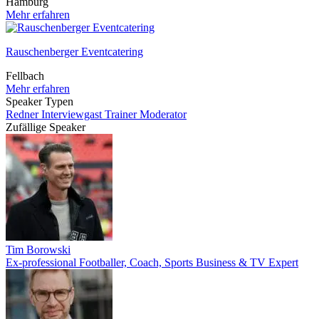
Hamburg
Mehr erfahren
Rauschenberger Eventcatering
Fellbach
Mehr erfahren
Speaker Typen
Redner
Interviewgast
Trainer
Moderator
Zufällige Speaker
Tim Borowski
Ex-professional Footballer, Coach, Sports Business & TV Expert