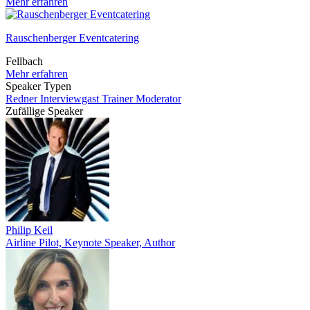
Mehr erfahren
Rauschenberger Eventcatering
Fellbach
Mehr erfahren
Speaker Typen
Redner
Interviewgast
Trainer
Moderator
Zufällige Speaker
Philip Keil
Airline Pilot, Keynote Speaker, Author