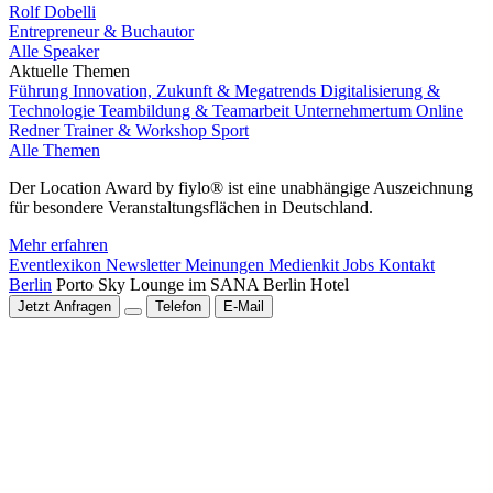
Rolf Dobelli
Entrepreneur & Buchautor
Alle Speaker
Aktuelle Themen
Führung
Innovation, Zukunft & Megatrends
Digitalisierung &
Technologie
Teambildung & Teamarbeit
Unternehmertum
Online
Redner
Trainer & Workshop
Sport
Alle Themen
Der Location Award by fiylo® ist eine unabhängige Auszeichnung
für besondere Veranstaltungsflächen in Deutschland.
Mehr erfahren
Eventlexikon
Newsletter
Meinungen
Medienkit
Jobs
Kontakt
Berlin
Porto Sky Lounge im SANA Berlin Hotel
Jetzt Anfragen
Telefon
E-Mail