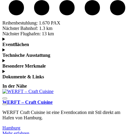
Reihenbestuhlung:
1.670 PAX
Nächster Bahnhof:
1.3 km
Nächster Flughafen:
13 km
Eventflächen
Technische Ausstattung
Besondere Merkmale
Dokumente & Links
In der Nähe
WERFT – Craft Cuisine
K
WERFT Craft Cuisine ist eine Eventlocation mit Stil direkt am
D
Hafen von Hamburg.
n
Hamburg
Mehr erfahren
M