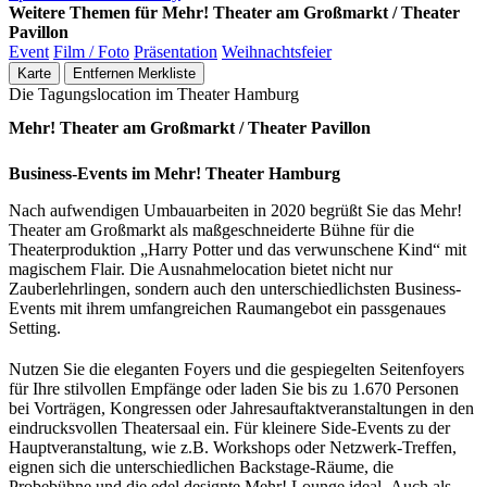
Weitere Themen für Mehr! Theater am Großmarkt / Theater
Pavillon
Event
Film / Foto
Präsentation
Weihnachtsfeier
Karte
Entfernen
Merkliste
Die Tagungslocation im Theater Hamburg
Mehr! Theater am Großmarkt / Theater Pavillon
Business-Events im Mehr! Theater Hamburg
Nach aufwendigen Umbauarbeiten in 2020 begrüßt Sie das Mehr!
Theater am Großmarkt als maßgeschneiderte Bühne für die
Theaterproduktion „Harry Potter und das verwunschene Kind“ mit
magischem Flair. Die Ausnahmelocation bietet nicht nur
Zauberlehrlingen, sondern auch den unterschiedlichsten Business-
Events mit ihrem umfangreichen Raumangebot ein passgenaues
Setting.
Nutzen Sie die eleganten Foyers und die gespiegelten Seitenfoyers
für Ihre stilvollen Empfänge oder laden Sie bis zu 1.670 Personen
bei Vorträgen, Kongressen oder Jahresauftaktveranstaltungen in den
eindrucksvollen Theatersaal ein. Für kleinere Side-Events zu der
Hauptveranstaltung, wie z.B. Workshops oder Netzwerk-Treffen,
eignen sich die unterschiedlichen Backstage-Räume, die
Probebühne und die edel designte Mehr! Lounge ideal. Auch als