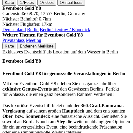
Karte
17
Fotos
1
Videos
1
Virtual tours
Eventboot Gold Y8
Gartenstraße 68-70, 12557 Berlin, Germany
Nächster Bahnhof:
0.7km
Nächster Flughafen:
17km
Deutschland
Berlin
Berlin Treptow / Köpenick
Weitere Themen für Eventboot Gold Y8
Privatanlass
Meeting
Karte
Entfernen
Merkliste
Exklusives Eventschiff als Location auf dem Wasser in Berlin
Eventboot Gold Y8
Eventboot Gold Y8 für genussvolle Veranstaltungen in Berlin
Mit dem Eventboot Gold Y8 erleben Sie das ganze Jahr über
exklusive Genuss-Events
auf den Gewässern Berlins. Perfekt
für Anlässe, die einen ganz besonderen Rahmen verdienen!
Das luxuriöse Eventschiff bietet dank der
360-Grad-Panorama-
Verglasung
auf seinem großen
Hauptdeck
und dem entspannten
Ober- bzw. Sonnendeck
eine fantastische Aussicht. Genießen Sie
sowohl an Bord als auch am
Steg
die wetterunabhängigen Optionen
für ein unvergessliches Event, eine beeindruckende Präsentation
oder eine stimmungsvolle Weihnachtsfeier.