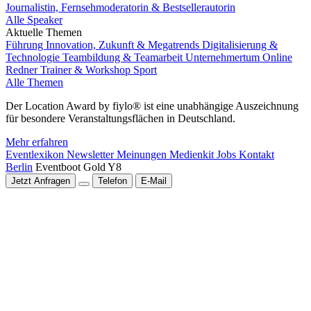
Journalistin, Fernsehmoderatorin & Bestsellerautorin
Alle Speaker
Aktuelle Themen
Führung
Innovation, Zukunft & Megatrends
Digitalisierung &
Technologie
Teambildung & Teamarbeit
Unternehmertum
Online
Redner
Trainer & Workshop
Sport
Alle Themen
Der Location Award by fiylo® ist eine unabhängige Auszeichnung
für besondere Veranstaltungsflächen in Deutschland.
Mehr erfahren
Eventlexikon
Newsletter
Meinungen
Medienkit
Jobs
Kontakt
Berlin
Eventboot Gold Y8
Jetzt Anfragen
Telefon
E-Mail