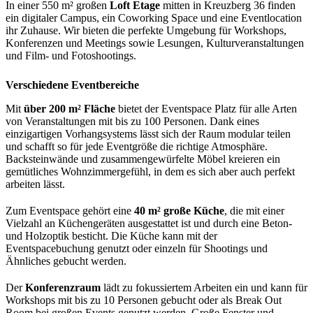
In einer 550 m² großen
Loft Etage
mitten in Kreuzberg 36 finden
ein digitaler Campus, ein Coworking Space und eine Eventlocation
ihr Zuhause. Wir bieten die perfekte Umgebung für Workshops,
Konferenzen und Meetings sowie Lesungen, Kulturveranstaltungen
und Film- und Fotoshootings.
Verschiedene Eventbereiche
Mit
über 200 m² Fläche
bietet der Eventspace Platz für alle Arten
von Veranstaltungen mit bis zu 100 Personen. Dank eines
einzigartigen Vorhangsystems lässt sich der Raum modular teilen
und schafft so für jede Eventgröße die richtige Atmosphäre.
Backsteinwände und zusammengewürfelte Möbel kreieren ein
gemütliches Wohnzimmergefühl, in dem es sich aber auch perfekt
arbeiten lässt.
Zum Eventspace gehört eine
40 m² große Küche
, die mit einer
Vielzahl an Küchengeräten ausgestattet ist und durch eine Beton-
und Holzoptik besticht. Die Küche kann mit der
Eventspacebuchung genutzt oder einzeln für Shootings und
Ähnliches gebucht werden.
Der
Konferenzraum
lädt zu fokussiertem Arbeiten ein und kann für
Workshops mit bis zu 10 Personen gebucht oder als Break Out
Room bei großen Events genutzt werden. Große Fenster und