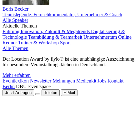
Boris Becker
Tennislegende, Fernsehkommentator, Unternehmer & Coach
Alle Speaker
Aktuelle Themen
Führung
Innovation, Zukunft & Megatrends
Digitalisierung &
Technologie
Teambildung & Teamarbeit
Unternehmertum
Online
Redner
Trainer & Workshop
Sport
Alle Themen
Der Location Award by fiylo® ist eine unabhängige Auszeichnung
für besondere Veranstaltungsflächen in Deutschland.
Mehr erfahren
Eventlexikon
Newsletter
Meinungen
Medienkit
Jobs
Kontakt
Berlin
DBU Eventspace
Jetzt Anfragen
Telefon
E-Mail