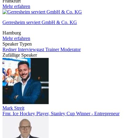
Frankfurt
Mehr erfahren
Gerresheim serviert GmbH & Co. KG
Hamburg
Mehr erfahren
Speaker Typen
Redner
Interviewgast
Trainer
Moderator
Zufällige Speaker
Mark Streit
Fmr. Ice Hockey Player, Stanley Cup Winner - Entrepreneur