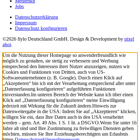
Medienkit
Jobs
Datenschutzerklärung
Impressum
Datenschutz konfigurieren
©2026 fiylo Deutschland GmbH. Design & Development by
pixel
ahoi
.
Um die Nutzung dieser Homepage so anwenderfreundlich wie
möglich zu gestalten, sie stetig zu verbessern und Werbung
entsprechend den Interessen ihrer Nutzer anzuzeigen, nutzen wir
Cookies und Funktionen von Dritten, auch von US-
Softwareunternehmen (z. B. Google). Durch einen Klick auf
„Akzeptieren“ bin ich mit der Verarbeitung entsprechend aller unter
„Datenerfassung konfigurieren“ aufgeführten Funktionen
einverstanden.
Im unteren Bereich der Website kann ich über einen
Klick auf „Datenerfassung konfigurieren“ meine Einwilligung
jederzeit mit Wirkung für die Zukunft ändern.
Hinweis zur
Datenweitergabe in die USA: Indem Sie auf „Akzeptieren“ klicken,
willigen Sie ein, dass Ihre Daten auch in den USA verarbeitet
werden – gem. Art. 49 Abs. 1 S. 1 lit. a DSGVO.
Wenn Sie unter 16
Jahre alt sind und Ihre Zustimmung zu freiwilligen Diensten geben
möchten, müssen Sie Ihre Erziehungsberechtigten um Erlaubnis
bitten.
Datenschutzerklärung
Impressum