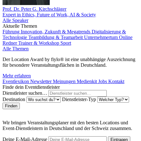
Prof. Dr. Peter G. Kirchschläger
Expert in Ethics, Future of Work, AI & Society
Alle Speaker
Aktuelle Themen
Führung
Innovation, Zukunft & Megatrends
Digitalisierung &
Technologie
Teambildung & Teamarbeit
Unternehmertum
Online
Redner
Trainer & Workshop
Sport
Alle Themen
Der Location Award by fiylo® ist eine unabhängige Auszeichnung
für besondere Veranstaltungsflächen in Deutschland.
Mehr erfahren
Eventlexikon
Newsletter
Meinungen
Medienkit
Jobs
Kontakt
Finde dein Eventdienstleister
Dienstleister suchen…
Destination
Dienstleister-Typ
Finden
Wir bringen Veranstaltungsplaner mit den besten Locations und
Event-Dienstleistern in Deutschland und der Schweiz zusammen.
Deine E-Mail-Adresse
Eintragen