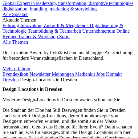
Global Expert in leadership, transformation, disruptive technologies,
digitalization, branding, marketing & storytelling
Alle Speaker
Aktuelle Themen
Führung
Innovation, Zukunft & Megatrends
Digitalisierung &
Technologie
Teambildung & Teamarbeit
Unternehmertum
Online
Redner
Trainer & Workshop
Sport
Alle Themen
Der Location Award by fiylo® ist eine unabhängige Auszeichnung
für besondere Veranstaltungsflächen in Deutschland.
Mehr erfahren
Eventlexikon
Newsletter
Meinungen
Medienkit
Jobs
Kontakt
Dresden
Design-Locations in Dresden
Design-Locations in Dresden
Moderne Design-Locations in Dresden warten schon auf Sie
Die Stadt an der Elbe hat Stil! Deswegen finden Sie in Dresden
auch vermehrt Design-Locations, deren Raumkonzepte von
Designern entworfen wurden, und die somit aus der Masse
herausstechen. Genau das Richtige für Ihren Event? Dann schauen
Sie sich an, was für außergewöhnliche Design-Locations sich hier
präsentieren. Es ist alles eine Frage des persönlichen Geschmacks –