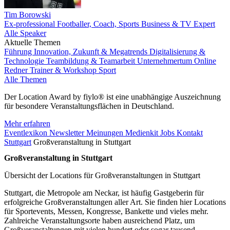
Tim Borowski
Ex-professional Footballer, Coach, Sports Business & TV Expert
Alle Speaker
Aktuelle Themen
Führung
Innovation, Zukunft & Megatrends
Digitalisierung &
Technologie
Teambildung & Teamarbeit
Unternehmertum
Online
Redner
Trainer & Workshop
Sport
Alle Themen
Der Location Award by fiylo® ist eine unabhängige Auszeichnung
für besondere Veranstaltungsflächen in Deutschland.
Mehr erfahren
Eventlexikon
Newsletter
Meinungen
Medienkit
Jobs
Kontakt
Stuttgart
Großveranstaltung in Stuttgart
Großveranstaltung in Stuttgart
Übersicht der Locations für Großveranstaltungen in Stuttgart
Stuttgart, die Metropole am Neckar, ist häufig Gastgeberin für
erfolgreiche Großveranstaltungen aller Art. Sie finden hier Locations
für Sportevents, Messen, Kongresse, Bankette und vieles mehr.
Zahlreiche Veranstaltungsorte haben ausreichend Platz, um
Großveranstaltungen mit vielen hundert oder sogar tausend