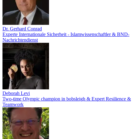
Dr. Gerhard Conrad
Experte Internationale Sicherheit - Islamwissenschaftler & BND-
Nachrichtendienst
Deborah Levi
Two-time Olympic champion in bobsleigh & Expert Resilience &
Teamwork