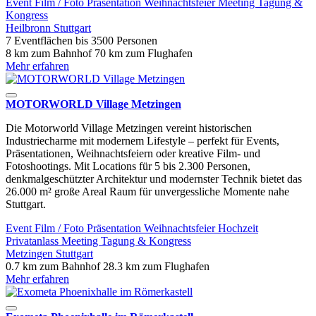
Event
Film / Foto
Präsentation
Weihnachtsfeier
Meeting
Tagung &
Kongress
Heilbronn
Stuttgart
7 Eventflächen
bis 3500 Personen
8 km zum Bahnhof
70 km zum Flughafen
Mehr erfahren
MOTORWORLD Village Metzingen
Die Motorworld Village Metzingen vereint historischen
Industriecharme mit modernem Lifestyle – perfekt für Events,
Präsentationen, Weihnachtsfeiern oder kreative Film- und
Fotoshootings. Mit Locations für 5 bis 2.300 Personen,
denkmalgeschützter Architektur und modernster Technik bietet das
26.000 m² große Areal Raum für unvergessliche Momente nahe
Stuttgart.
Event
Film / Foto
Präsentation
Weihnachtsfeier
Hochzeit
Privatanlass
Meeting
Tagung & Kongress
Metzingen
Stuttgart
0.7 km zum Bahnhof
28.3 km zum Flughafen
Mehr erfahren