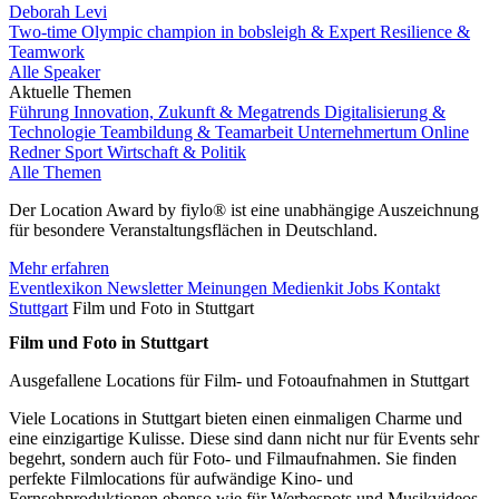
Deborah Levi
Two-time Olympic champion in bobsleigh & Expert Resilience &
Teamwork
Alle Speaker
Aktuelle Themen
Führung
Innovation, Zukunft & Megatrends
Digitalisierung &
Technologie
Teambildung & Teamarbeit
Unternehmertum
Online
Redner
Sport
Wirtschaft & Politik
Alle Themen
Der Location Award by fiylo® ist eine unabhängige Auszeichnung
für besondere Veranstaltungsflächen in Deutschland.
Mehr erfahren
Eventlexikon
Newsletter
Meinungen
Medienkit
Jobs
Kontakt
Stuttgart
Film und Foto in Stuttgart
Film und Foto in Stuttgart
Ausgefallene Locations für Film- und Fotoaufnahmen in Stuttgart
Viele Locations in Stuttgart bieten einen einmaligen Charme und
eine einzigartige Kulisse. Diese sind dann nicht nur für Events sehr
begehrt, sondern auch für Foto- und Filmaufnahmen. Sie finden
perfekte Filmlocations für aufwändige Kino- und
Fernsehproduktionen ebenso wie für Werbespots und Musikvideos.