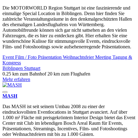
Die MOTORWORLD Region Stuttgart ist eine faszinierende und
einmalige Special Location in Böblingen. Denn hier finden Sie
zahlreiche Veranstaltungsräume in den denkmalgeschützten Hallen
des ehemaligen Landesflughafens von Württemberg.
Automobilfreunde können sich gar nicht sattsehen an den vielen
Fahrzeugen, die es hier zu entdecken gibt. Hier erhalten Sie eine
wunderschöne Kulisse für stimmungsvolle Events, eindrucksvolle
Film- und Fotoshootings sowie aufsehenerregende Präsentationen.
Event
Film / Foto
Präsentation
Weihnachtsfeier
Meeting
Tagung &
Kongress
Böblingen
Stuttgart
0.25 km zum Bahnhof
20 km zum Flughafen
Mehr erfahren
MASH
Das MASH ist seit seinem Umbau 2008 zu einer der
eindrucksvollsten Eventlocations in Stuttgart avanciert. Auf über
1.000 m² Fläche mit preisgekröntem Interior Design bietet das Event
Center mit Club im lebendigen Bosch Areal Raum für Events,
Präsentationen, Streamings, Incentives, Film- und Fotoshootings
oder Weihnachtsfeiern mit bis zu 1.000 Gästen.