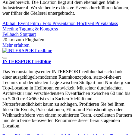
Außenbereich. Die Location liegt auf dem ehemaligen Mahle
Industrieareal. Wo sie heute exklusive Events durchführen können,
war früher die Gießerei untergebracht.
Abiball
Event
Film / Foto
Präsentation
Hochzeit
Privatanlass
Meeting
Tagung & Kongress
Fellbach
Stuttgart
20 km zum Flughafen
Mehr erfahren
INTERSPORT redblue
Das Veranstaltungscenter INTERSPORT redblue hat sich dank
einer ausgeklügelt-modernen Raumkonzeption, state-of-the-art
Technik und der idealen Lage zwischen Stuttgart und Nürnberg zur
Top-Location in Heilbronn entwickelt. Mit seiner durchdachten
Architektur und verschiedensten Eventflächen zwischen 60 und bis
zu 5.000 m² Größe ist es in Sachen Vielfalt und
Nutzerfreundlichkeit kaum zu schlagen. Profitieren Sie bei Ihren
Ideen für Events, Präsentationen, Film- und Fotoshootings oder
Weihnachtsfeiern von einem routinierten Team, exzellenten Partnern
und dem bemerkenswerten Renommee dieser herausragenden
Location.