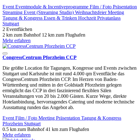
Event
Eventmodule & Incentiveprogramme
Film / Foto
Präsentation
Streaming Event (Streaming Studio)
Weihnachtsfeier
Meeting
Tagung & Kongress
Essen & Trinken
Hochzeit
Privatanlass
Stuttgart
2 Eventflächen
2 km zum Bahnhof
12 km zum Flughafen
Mehr erfahren
CongressCentrum Pforzheim CCP
Die größte Location für Tagungen, Kongresse und Events zwischen
Stuttgart und Karlsruhe ist mit rund 4.000 qm Eventfläche das
CongressCentrum Pforzheim CCP. Im Herzen von Baden-
Württemberg und mitten in der Goldstadt Pforzheim gelegen
ermöglicht das CCP in drei faszinierend flexiblen Sälen
Veranstaltungen von 20 bis 2.000 Gästen. Kurze Wege, direkte
Hotelanbindung, hervorragendes Catering und moderne technische
Ausstattung runden das Angebot ab.
Event
Film / Foto
Meeting
Präsentation
Tagung & Kongress
Pforzheim
Stuttgart
0.5 km zum Bahnhof
41 km zum Flughafen
Mehr erfahren