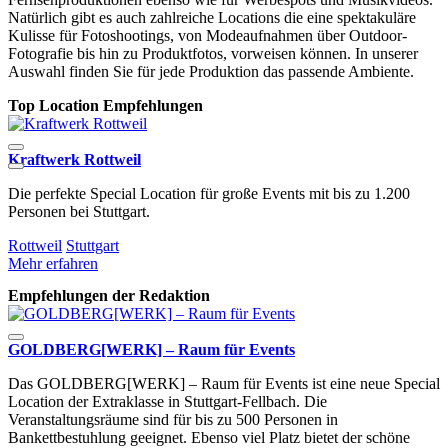
Natürlich gibt es auch zahlreiche Locations die eine spektakuläre
Kulisse für Fotoshootings, von Modeaufnahmen über Outdoor-
Fotografie bis hin zu Produktfotos, vorweisen können. In unserer
Auswahl finden Sie für jede Produktion das passende Ambiente.
Top Location Empfehlungen
Kraftwerk Rottweil
M
Die perfekte Special Location für große Events mit bis zu 1.200
D
Personen bei Stuttgart.
E
Rottweil
Stuttgart
S
Mehr erfahren
M
Empfehlungen der Redaktion
GOLDBERG[WERK] – Raum für Events
Das GOLDBERG[WERK] – Raum für Events ist eine neue Special
Location der Extraklasse in Stuttgart-Fellbach. Die
Veranstaltungsräume sind für bis zu 500 Personen in
Bankettbestuhlung geeignet. Ebenso viel Platz bietet der schöne