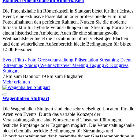
Exometa Phoenixhalle im Römerkastell
Die Phoenixhalle im Römerkastell in Stuttgart bietet für Ihr nächstes
Event, eine exklusive Präsentation oder professionelle Film- und
Fotoaufnahmen den perfekten Rahmen. Nutzen Sie die moderne
Infrastruktur für hybride Veranstaltungen und Streaming-Formate in
einem historischen Ambiente. Auch für eine stimmungsvolle
Weihnachtsfeier bietet die Location mit ihren vielseitigen Flächen
und dem winterlichen Außenbereich ideale Bedingungen für bis zu
1.500 Personen.
Event
Film / Foto
Großveranstaltung
Präsentation
Streaming Event
(Streaming Studio)
Weihnachtsfeier
Meeting
Tagung & Kongress
Stuttgart
7 km zum Bahnhof
19 km zum Flughafen
Mehr erfahren
Wagenhallen Stuttgart
Die Wagenhallen Stuttgart sind eine sehr vielseitige Location für alle
Arten von Events. Durch das variable Konzept der
Veranstaltungsräume sind Konzerte und Theateraufführungen,
festliche Empfänge oder Tagungen möglich. Die Veranstaltungshalle
bietet ebenfalls perfekte Bedingungen für Streamings und
Hybridveranstaltungen dank gesamtheitlicher Glasfaseranbindung in