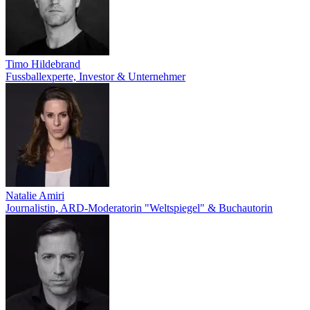
Timo Hildebrand
Fussballexperte, Investor & Unternehmer
Natalie Amiri
Journalistin, ARD-Moderatorin "Weltspiegel" & Buchautorin