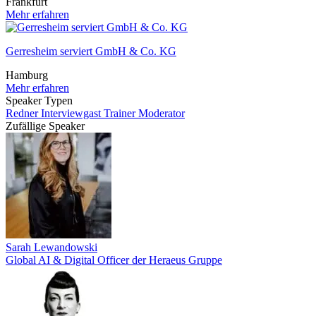
Frankfurt
Mehr erfahren
Gerresheim serviert GmbH & Co. KG
Hamburg
Mehr erfahren
Speaker Typen
Redner
Interviewgast
Trainer
Moderator
Zufällige Speaker
Sarah Lewandowski
Global AI & Digital Officer der Heraeus Gruppe