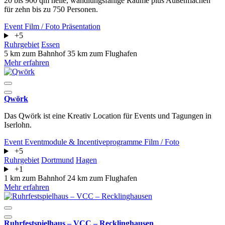
20 bis 900 qm helle, wandlungsfähige Räume plus Außenflächen
für zehn bis zu 750 Personen.
Event
Film / Foto
Präsentation
+5
Ruhrgebiet
Essen
5 km zum Bahnhof
35 km zum Flughafen
Mehr erfahren
Qwörk
Das Qwörk ist eine Kreativ Location für Events und Tagungen in
Iserlohn.
Event
Eventmodule & Incentiveprogramme
Film / Foto
+5
Ruhrgebiet
Dortmund
Hagen
+1
1 km zum Bahnhof
24 km zum Flughafen
Mehr erfahren
Ruhrfestspielhaus – VCC – Recklinghausen