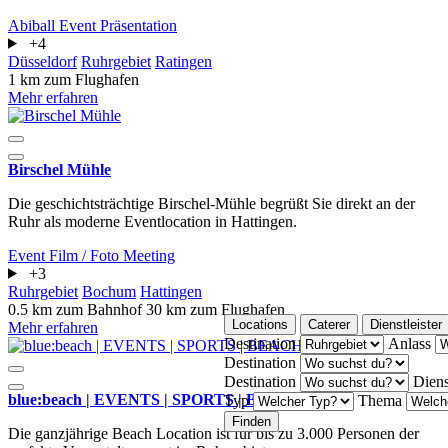
Abiball
Event
Präsentation
+4
Düsseldorf
Ruhrgebiet
Ratingen
1 km zum Flughafen
Mehr erfahren
Birschel Mühle
Die geschichtsträchtige Birschel-Mühle begrüßt Sie direkt an der
Ruhr als moderne Eventlocation in Hattingen.
Event
Film / Foto
Meeting
+3
Ruhrgebiet
Bochum
Hattingen
0.5 km zum Bahnhof
30 km zum Flughafen
Locations
Caterer
Dienstleister
Mehr erfahren
Destination
Anlass
Destination
Destination
Diens
blue:beach | EVENTS | SPORTS | BEACHCLUB
Typ
Thema
Finden
Die ganzjährige Beach Location ist für bis zu 3.000 Personen der