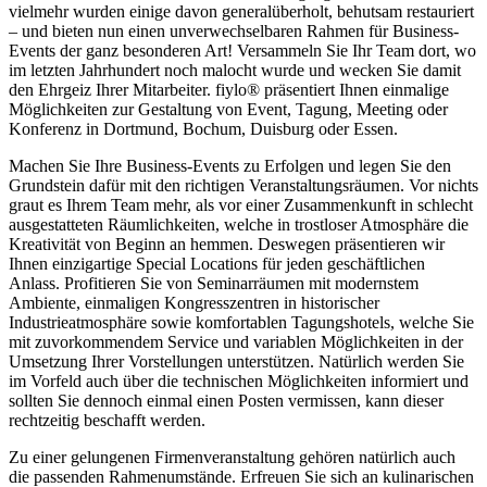
vielmehr wurden einige davon generalüberholt, behutsam restauriert
– und bieten nun einen unverwechselbaren Rahmen für Business-
Events der ganz besonderen Art! Versammeln Sie Ihr Team dort, wo
im letzten Jahrhundert noch malocht wurde und wecken Sie damit
den Ehrgeiz Ihrer Mitarbeiter. fiylo® präsentiert Ihnen einmalige
Möglichkeiten zur Gestaltung von Event, Tagung, Meeting oder
Konferenz in Dortmund, Bochum, Duisburg oder Essen.
Machen Sie Ihre Business-Events zu Erfolgen und legen Sie den
Grundstein dafür mit den richtigen Veranstaltungsräumen. Vor nichts
graut es Ihrem Team mehr, als vor einer Zusammenkunft in schlecht
ausgestatteten Räumlichkeiten, welche in trostloser Atmosphäre die
Kreativität von Beginn an hemmen. Deswegen präsentieren wir
Ihnen einzigartige Special Locations für jeden geschäftlichen
Anlass. Profitieren Sie von Seminarräumen mit modernstem
Ambiente, einmaligen Kongresszentren in historischer
Industrieatmosphäre sowie komfortablen Tagungshotels, welche Sie
mit zuvorkommendem Service und variablen Möglichkeiten in der
Umsetzung Ihrer Vorstellungen unterstützen. Natürlich werden Sie
im Vorfeld auch über die technischen Möglichkeiten informiert und
sollten Sie dennoch einmal einen Posten vermissen, kann dieser
rechtzeitig beschafft werden.
Zu einer gelungenen Firmenveranstaltung gehören natürlich auch
die passenden Rahmenumstände. Erfreuen Sie sich an kulinarischen