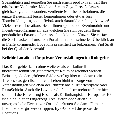
Spezialitäten und genießen Sie nach einem produktiven Tag Ihre
erholsame Nachtruhe. Möchten Sie im Zuge Ihres Anlasses
gleichzeitig auch besonders verdiente Mitarbeiter belohnen, die
ganze Belegschaft besser kennenlernen oder etwas fürs
Teambuilding tun, so hat fiylo® auch darauf die richtige Antwort!
Viele unserer Locations bieten Ihnen spannende Eventmodule und
Incentiveprogramme an, aus welchen Sie sich bequem Ihren
persönlichen Favoriten heraussuchen können. Nutzen Sie einfach
die Suchmaske auf unserem Portal, um einen schnellen Überblick an
in Frage kommender Locations präsentiert zu bekommen. Viel Spaß
bei der Qual der Auswahl!
Beliebte Locations für private Veranstaltungen im Ruhrgebiet
Das Ruhrgebiet kann ohne weiteres als ein kulturell
überdurchschnittlich gut versorgter Raum bezeichnet werden.
Beinahe jede der größeren Städte verfügt über mindestens ein
Theater, das gesellschaftliche Leben blüht im Zuge von
Veranstaltungen wie etwa der Ruhrtriennale, Ruhrfestspiele oder
ExtraSchicht. Auch die Loveparade fand über mehrere Jahre hier
statt und die Ernennung Essens als Kulturhauptstadt Europas 2010
ist ein deutlicher Fingerzeig. Realisieren doch auch Sie
unvergessliche Events vor Ort und erfreuen Sie damit Familie,
Freunde oder größere Gruppen. fiylo® liefert die passenden
Locations!