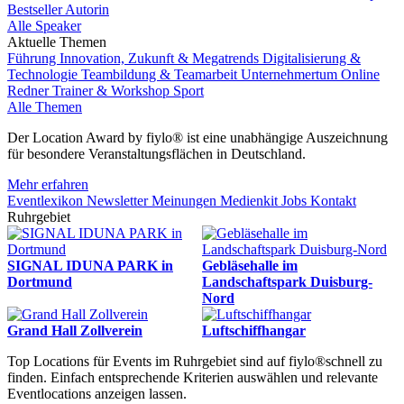
Bestseller Autorin
Alle Speaker
Aktuelle Themen
Führung
Innovation, Zukunft & Megatrends
Digitalisierung &
Technologie
Teambildung & Teamarbeit
Unternehmertum
Online
Redner
Trainer & Workshop
Sport
Alle Themen
Der Location Award by fiylo® ist eine unabhängige Auszeichnung
für besondere Veranstaltungsflächen in Deutschland.
Mehr erfahren
Eventlexikon
Newsletter
Meinungen
Medienkit
Jobs
Kontakt
Ruhrgebiet
SIGNAL IDUNA PARK in
Gebläsehalle im
Dortmund
Landschaftspark Duisburg-
Nord
Grand Hall Zollverein
Luftschiffhangar
Top Locations für Events im Ruhrgebiet sind auf fiylo®schnell zu
finden. Einfach entsprechende Kriterien auswählen und relevante
Eventlocations anzeigen lassen.