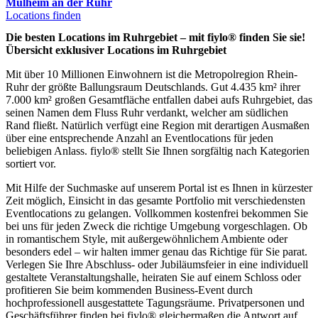
Mülheim an der Ruhr
Locations finden
Die besten Locations im Ruhrgebiet – mit fiylo® finden Sie sie!
Übersicht exklusiver Locations im Ruhrgebiet
Mit über 10 Millionen Einwohnern ist die Metropolregion Rhein-
Ruhr der größte Ballungsraum Deutschlands. Gut 4.435 km² ihrer
7.000 km² großen Gesamtfläche entfallen dabei aufs Ruhrgebiet, das
seinen Namen dem Fluss Ruhr verdankt, welcher am südlichen
Rand fließt. Natürlich verfügt eine Region mit derartigen Ausmaßen
über eine entsprechende Anzahl an Eventlocations für jeden
beliebigen Anlass. fiylo® stellt Sie Ihnen sorgfältig nach Kategorien
sortiert vor.
Mit Hilfe der Suchmaske auf unserem Portal ist es Ihnen in kürzester
Zeit möglich, Einsicht in das gesamte Portfolio mit verschiedensten
Eventlocations zu gelangen. Vollkommen kostenfrei bekommen Sie
bei uns für jeden Zweck die richtige Umgebung vorgeschlagen. Ob
in romantischem Style, mit außergewöhnlichem Ambiente oder
besonders edel – wir halten immer genau das Richtige für Sie parat.
Verlegen Sie Ihre Abschluss- oder Jubiläumsfeier in eine individuell
gestaltete Veranstaltungshalle, heiraten Sie auf einem Schloss oder
profitieren Sie beim kommenden Business-Event durch
hochprofessionell ausgestattete Tagungsräume. Privatpersonen und
Geschäftsführer finden bei fiylo® gleichermaßen die Antwort auf