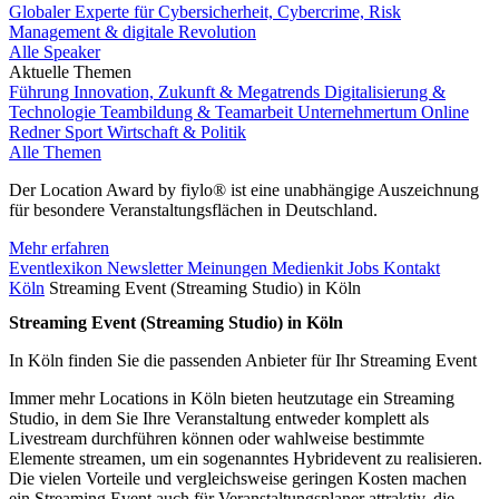
Globaler Experte für Cybersicherheit, Cybercrime, Risk
Management & digitale Revolution
Alle Speaker
Aktuelle Themen
Führung
Innovation, Zukunft & Megatrends
Digitalisierung &
Technologie
Teambildung & Teamarbeit
Unternehmertum
Online
Redner
Sport
Wirtschaft & Politik
Alle Themen
Der Location Award by fiylo® ist eine unabhängige Auszeichnung
für besondere Veranstaltungsflächen in Deutschland.
Mehr erfahren
Eventlexikon
Newsletter
Meinungen
Medienkit
Jobs
Kontakt
Köln
Streaming Event (Streaming Studio) in Köln
Streaming Event (Streaming Studio) in Köln
In Köln finden Sie die passenden Anbieter für Ihr Streaming Event
Immer mehr Locations in Köln bieten heutzutage ein Streaming
Studio, in dem Sie Ihre Veranstaltung entweder komplett als
Livestream durchführen können oder wahlweise bestimmte
Elemente streamen, um ein sogenanntes Hybridevent zu realisieren.
Die vielen Vorteile und vergleichsweise geringen Kosten machen
ein Streaming Event auch für Veranstaltungsplaner attraktiv, die