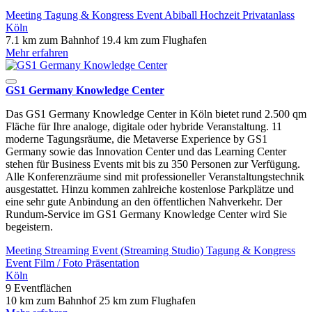
Meeting
Tagung & Kongress
Event
Abiball
Hochzeit
Privatanlass
Köln
7.1 km zum Bahnhof
19.4 km zum Flughafen
Mehr erfahren
GS1 Germany Knowledge Center
Das GS1 Germany Knowledge Center in Köln bietet rund 2.500 qm
Fläche für Ihre analoge, digitale oder hybride Veranstaltung. 11
moderne Tagungsräume, die Metaverse Experience by GS1
Germany sowie das Innovation Center und das Learning Center
stehen für Business Events mit bis zu 350 Personen zur Verfügung.
Alle Konferenzräume sind mit professioneller Veranstaltungstechnik
ausgestattet. Hinzu kommen zahlreiche kostenlose Parkplätze und
eine sehr gute Anbindung an den öffentlichen Nahverkehr. Der
Rundum-Service im GS1 Germany Knowledge Center wird Sie
begeistern.
Meeting
Streaming Event (Streaming Studio)
Tagung & Kongress
Event
Film / Foto
Präsentation
Köln
9 Eventflächen
10 km zum Bahnhof
25 km zum Flughafen