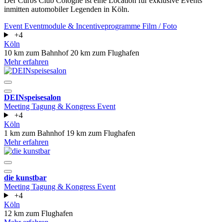
Der Curbs Club Cologne ist eine Location für exklusive Events
inmitten automobiler Legenden in Köln.
Event
Eventmodule & Incentiveprogramme
Film / Foto
+4
Köln
10 km zum Bahnhof
20 km zum Flughafen
Mehr erfahren
DEINspeisesalon
Meeting
Tagung & Kongress
Event
+4
Köln
1 km zum Bahnhof
19 km zum Flughafen
Mehr erfahren
die kunstbar
Meeting
Tagung & Kongress
Event
+4
Köln
12 km zum Flughafen