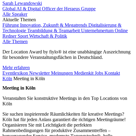
Sarah Lewandowski
Global AI & Digital Officer der Heraeus Gruppe
Alle Speaker
Aktuelle Themen
Führung
Innovation, Zukunft & Megatrends
Digitalisierung &
Technologie
Teambildung & Teamarbeit
Unternehmertum
Online
Redner
Sport
Wirtschaft & Politik
Alle Themen
Der Location Award by fiylo® ist eine unabhängige Auszeichnung
für besondere Veranstaltungsflächen in Deutschland.
Mehr erfahren
Eventlexikon
Newsletter
Meinungen
Medienkit
Jobs
Kontakt
Köln
Meeting in Köln
Meeting in Köln
Veranstalten Sie konstruktive Meetings in den Top Locations von
Köln
Sie suchen inspirierende Räumlichkeiten für kreative Meetings?
Köln hat für jeden Anlass garantiert die richtigen Meetingräume!
Organisieren Sie mit Leichtigkeit die perfekten
Rahmenbedingungen für produktive Zusammentreffen –
hervorragender Service, modernste Tagungstechnik, helle