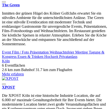
The Green
Inmitten der grünen Hügel des Kölner Golfclubs erwartet Sie ein
stilvolles Ambiente für die unterschiedlichsten Anlässe. The Green
ist eine stilvolle Eventlocation mit modernster Technik und
erstklassiger Gastronomie für unvergessliche Events, Präsentationen,
Film-/Fotoshootings und Weihnachtsfeiern. Im Restaurant genießen
Sie köstliche Speisen in relaxter Atmosphäre. Erleben Sie die Köche
an der Showküche und entspannen Sie anschließend auf der
Sonnenterrasse.
Event
Film / Foto
Präsentation
Weihnachtsfeier
Meeting
Tagung &
Kongress
Essen & Trinken
Hochzeit
Privatanlass
Köln
6 Eventflächen
2.6 km zum Bahnhof
31.7 km zum Flughafen
Mehr erfahren
XPOST
Die XPOST Köln ist eine historische Industrie Location, die auf
6.000 m² maximale Gestaltungsfreiheit für Ihre Events bietet. Die
modernisierte Location bietet zwei große Veranstaltungsflächen und
ein Konferenzzentrum unter einem Dach. Insgesamt stehen Ihnen