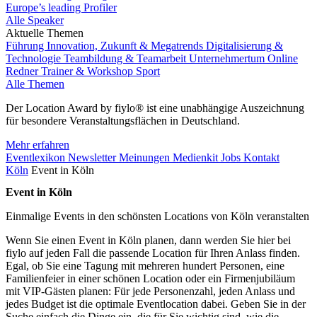
Europe’s leading Profiler
Alle Speaker
Aktuelle Themen
Führung
Innovation, Zukunft & Megatrends
Digitalisierung &
Technologie
Teambildung & Teamarbeit
Unternehmertum
Online
Redner
Trainer & Workshop
Sport
Alle Themen
Der Location Award by fiylo® ist eine unabhängige Auszeichnung
für besondere Veranstaltungsflächen in Deutschland.
Mehr erfahren
Eventlexikon
Newsletter
Meinungen
Medienkit
Jobs
Kontakt
Köln
Event in Köln
Event in Köln
Einmalige Events in den schönsten Locations von Köln veranstalten
Wenn Sie einen Event in Köln planen, dann werden Sie hier bei
fiylo auf jeden Fall die passende Location für Ihren Anlass finden.
Egal, ob Sie eine Tagung mit mehreren hundert Personen, eine
Familienfeier in einer schönen Location oder ein Firmenjubiläum
mit VIP-Gästen planen: Für jede Personenzahl, jeden Anlass und
jedes Budget ist die optimale Eventlocation dabei. Geben Sie in der
Suche einfach die Dinge ein, die für Sie wichtig sind, wie die