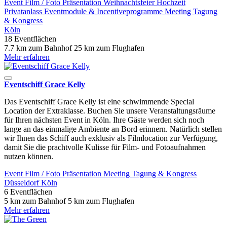
Event
Film / Foto
Präsentation
Weihnachtsfeier
Hochzeit
Privatanlass
Eventmodule & Incentiveprogramme
Meeting
Tagung
& Kongress
Köln
18 Eventflächen
7.7 km zum Bahnhof
25 km zum Flughafen
Mehr erfahren
Eventschiff Grace Kelly
Das Eventschiff Grace Kelly ist eine schwimmende Special
Location der Extraklasse. Buchen Sie unsere Veranstaltungsräume
für Ihren nächsten Event in Köln. Ihre Gäste werden sich noch
lange an das einmalige Ambiente an Bord erinnern. Natürlich stellen
wir Ihnen das Schiff auch exklusiv als Filmlocation zur Verfügung,
damit Sie die prachtvolle Kulisse für Film- und Fotoaufnahmen
nutzen können.
Event
Film / Foto
Präsentation
Meeting
Tagung & Kongress
Düsseldorf
Köln
6 Eventflächen
5 km zum Bahnhof
5 km zum Flughafen
Mehr erfahren