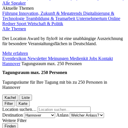
Alle Speaker
Aktuelle Themen
Führung
Innovation, Zukunft & Megatrends
Digitalisierung &
Technologie
Teambildung & Teamarbeit
Unternehmertum
Online
Redner
Sport
Wirtschaft & Politik
Alle Themen
Der Location Award by fiylo® ist eine unabhängige Auszeichnung
für besondere Veranstaltungsflächen in Deutschland.
Mehr erfahren
Eventlexikon
Newsletter
Meinungen
Medienkit
Jobs
Kontakt
Hannover
Tagungsraum max. 250 Personen
Tagungsraum max. 250 Personen
Tagungsräume für Ihre Tagung mit bis zu 250 Personen in
Hannover
Kachel
Liste
Filter
Karte
Location suchen…
Destination
Anlass
Weitere Filter
Finden