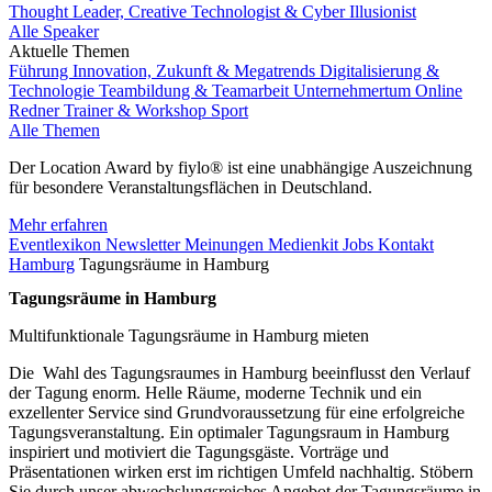
Thought Leader, Creative Technologist & Cyber Illusionist
Alle Speaker
Aktuelle Themen
Führung
Innovation, Zukunft & Megatrends
Digitalisierung &
Technologie
Teambildung & Teamarbeit
Unternehmertum
Online
Redner
Trainer & Workshop
Sport
Alle Themen
Der Location Award by fiylo® ist eine unabhängige Auszeichnung
für besondere Veranstaltungsflächen in Deutschland.
Mehr erfahren
Eventlexikon
Newsletter
Meinungen
Medienkit
Jobs
Kontakt
Hamburg
Tagungsräume in Hamburg
Tagungsräume in Hamburg
Multifunktionale Tagungsräume in Hamburg mieten
Die Wahl des Tagungsraumes in Hamburg beeinflusst den Verlauf
der Tagung enorm. Helle Räume, moderne Technik und ein
exzellenter Service sind Grundvoraussetzung für eine erfolgreiche
Tagungsveranstaltung. Ein optimaler Tagungsraum in Hamburg
inspiriert und motiviert die Tagungsgäste. Vorträge und
Präsentationen wirken erst im richtigen Umfeld nachhaltig. Stöbern
Sie durch unser abwechslungsreiches Angebot der Tagungsräume in