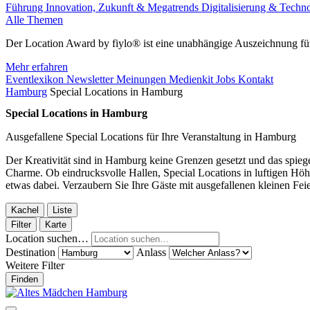
Führung
Innovation, Zukunft & Megatrends
Digitalisierung & Techn
Alle Themen
Der Location Award by fiylo® ist eine unabhängige Auszeichnung für
Mehr erfahren
Eventlexikon
Newsletter
Meinungen
Medienkit
Jobs
Kontakt
Hamburg
Special Locations in Hamburg
Special Locations in Hamburg
Ausgefallene Special Locations für Ihre Veranstaltung in Hamburg
Der Kreativität sind in Hamburg keine Grenzen gesetzt und das spie
Charme. Ob eindrucksvolle Hallen, Special Locations in luftigen Höhe
etwas dabei. Verzaubern Sie Ihre Gäste mit ausgefallenen kleinen Fei
Kachel
Liste
Filter
Karte
Location suchen…
Destination
Anlass
Weitere Filter
Finden