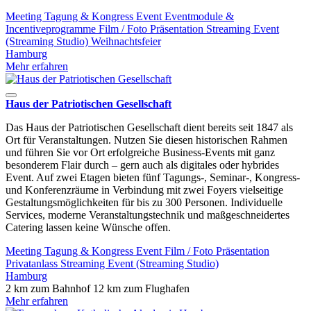
Meeting
Tagung & Kongress
Event
Eventmodule &
Incentiveprogramme
Film / Foto
Präsentation
Streaming Event
(Streaming Studio)
Weihnachtsfeier
Hamburg
Mehr erfahren
Haus der Patriotischen Gesellschaft
Das Haus der Patriotischen Gesellschaft dient bereits seit 1847 als
Ort für Veranstaltungen. Nutzen Sie diesen historischen Rahmen
und führen Sie vor Ort erfolgreiche Business-Events mit ganz
besonderem Flair durch – gern auch als digitales oder hybrides
Event. Auf zwei Etagen bieten fünf Tagungs-, Seminar-, Kongress-
und Konferenzräume in Verbindung mit zwei Foyers vielseitige
Gestaltungsmöglichkeiten für bis zu 300 Personen. Individuelle
Services, moderne Veranstaltungstechnik und maßgeschneidertes
Catering lassen keine Wünsche offen.
Meeting
Tagung & Kongress
Event
Film / Foto
Präsentation
Privatanlass
Streaming Event (Streaming Studio)
Hamburg
2 km zum Bahnhof
12 km zum Flughafen
Mehr erfahren