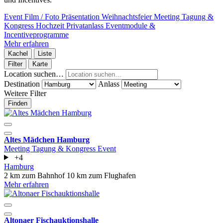
Event
Film / Foto
Präsentation
Weihnachtsfeier
Meeting
Tagung &
Kongress
Hochzeit
Privatanlass
Eventmodule &
Incentiveprogramme
Mehr erfahren
Kachel
Liste
Filter
Karte
Location suchen…
Destination
Anlass
Weitere Filter
Finden
Altes Mädchen Hamburg
Meeting
Tagung & Kongress
Event
+4
Hamburg
2 km zum Bahnhof
10 km zum Flughafen
Mehr erfahren
Altonaer Fischauktionshalle