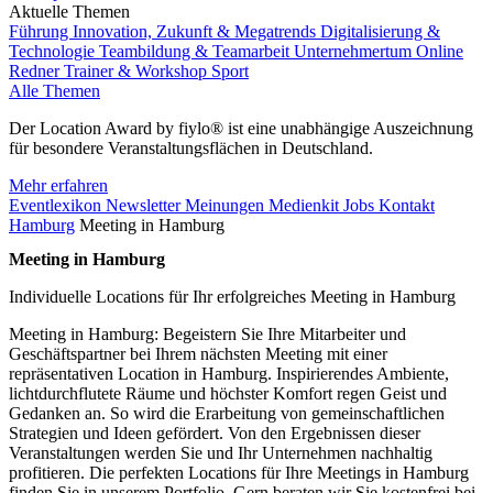
Aktuelle Themen
Führung
Innovation, Zukunft & Megatrends
Digitalisierung &
Technologie
Teambildung & Teamarbeit
Unternehmertum
Online
Redner
Trainer & Workshop
Sport
Alle Themen
Der Location Award by fiylo® ist eine unabhängige Auszeichnung
für besondere Veranstaltungsflächen in Deutschland.
Mehr erfahren
Eventlexikon
Newsletter
Meinungen
Medienkit
Jobs
Kontakt
Hamburg
Meeting in Hamburg
Meeting in Hamburg
Individuelle Locations für Ihr erfolgreiches Meeting in Hamburg
Meeting in Hamburg: Begeistern Sie Ihre Mitarbeiter und
Geschäftspartner bei Ihrem nächsten Meeting mit einer
repräsentativen Location in Hamburg. Inspirierendes Ambiente,
lichtdurchflutete Räume und höchster Komfort regen Geist und
Gedanken an. So wird die Erarbeitung von gemeinschaftlichen
Strategien und Ideen gefördert. Von den Ergebnissen dieser
Veranstaltungen werden Sie und Ihr Unternehmen nachhaltig
profitieren. Die perfekten Locations für Ihre Meetings in Hamburg
finden Sie in unserem Portfolio. Gern beraten wir Sie kostenfrei bei