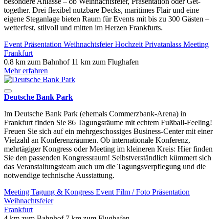
besondere Anlässe – ob Weihnachtsfeier, Präsentation oder Get-
together. Drei flexibel nutzbare Decks, maritimes Flair und eine
eigene Steganlage bieten Raum für Events mit bis zu 300 Gästen –
wetterfest, stilvoll und mitten im Herzen Frankfurts.
Event
Präsentation
Weihnachtsfeier
Hochzeit
Privatanlass
Meeting
Frankfurt
0.8 km zum Bahnhof
11 km zum Flughafen
Mehr erfahren
Deutsche Bank Park
Im Deutsche Bank Park (ehemals Commerzbank-Arena) in
Frankfurt finden Sie 86 Tagungsräume mit echtem Fußball-Feeling!
Freuen Sie sich auf ein mehrgeschossiges Business-Center mit einer
Vielzahl an Konferenzräumen. Ob internationale Konferenz,
mehrtägiger Kongress oder Meeting im kleineren Kreis: Hier finden
Sie den passenden Kongressraum! Selbstverständlich kümmert sich
das Veranstaltungsteam auch um die Tagungsverpflegung und die
notwendige technische Ausstattung.
Meeting
Tagung & Kongress
Event
Film / Foto
Präsentation
Weihnachtsfeier
Frankfurt
4 km zum Bahnhof
7 km zum Flughafen