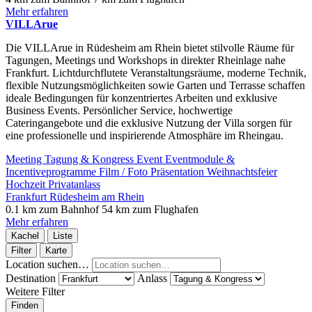
Mehr erfahren
VILLArue
Die VILLArue in Rüdesheim am Rhein bietet stilvolle Räume für
Tagungen, Meetings und Workshops in direkter Rheinlage nahe
Frankfurt. Lichtdurchflutete Veranstaltungsräume, moderne Technik,
flexible Nutzungsmöglichkeiten sowie Garten und Terrasse schaffen
ideale Bedingungen für konzentriertes Arbeiten und exklusive
Business Events. Persönlicher Service, hochwertige
Cateringangebote und die exklusive Nutzung der Villa sorgen für
eine professionelle und inspirierende Atmosphäre im Rheingau.
Meeting
Tagung & Kongress
Event
Eventmodule &
Incentiveprogramme
Film / Foto
Präsentation
Weihnachtsfeier
Hochzeit
Privatanlass
Frankfurt
Rüdesheim am Rhein
0.1 km zum Bahnhof
54 km zum Flughafen
Mehr erfahren
Kachel
Liste
Filter
Karte
Location suchen…
Destination
Anlass
Weitere Filter
Finden