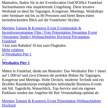
Mainufers, finden Sie in der Eventlocation OutOfOffice Frankfurt
Sachsenhausen eine inspirierende Umgebung. Diese kreative
Werkstatt ist ideal für Tagungen, Kongresse, Meetings, Workshops
oder Seminare mit bis zu 80 Personen und bietet Ihnen einen
beeindruckenden Blick auf die Frankfurter Skyline.
Meeting
Tagung & Kongress
Event
Eventmodule &
Incentiveprogramme
Film / Foto
Präsentation
Streaming Event
(Streaming Studio)
Weihnachtsfeier
Hochzeit
Privatanlass
Frankfurt
3 km zum Bahnhof
16 km zum Flughafen
Mehr erfahren
Westhafen Pier 1
Mitten in Frankfurt, direkt am Mainufer: Das Westhafen Pier 1 bietet
auf 1.000 m² und zwei Ebenen die perfekte Bühne für Tagungen,
Kongresse und Meetings. Hohe Decken, moderne Technik und ein
flexibles Raumkonzept ermöglichen individuelle Business-Events
mit Stil. Tageslicht, Wasserblick, Top-Service und ein eigenes
Parkhaus runden das Angebot für Ihre Veranstaltung optimal ab.
Meeting
Tagung & Kongress
Event
Präsentation
Weihnachtsfeier
Hochzeit