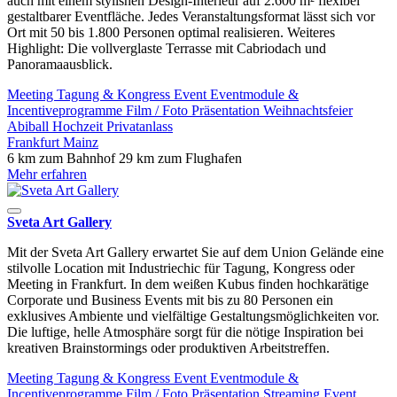
auch mit einem stylishen Design-Interieur auf 2.600 m² flexibel
gestaltbarer Eventfläche. Jedes Veranstaltungsformat lässt sich vor
Ort mit 50 bis 1.800 Personen optimal realisieren. Weiteres
Highlight: Die vollverglaste Terrasse mit Cabriodach und
Panoramaausblick.
Meeting
Tagung & Kongress
Event
Eventmodule &
Incentiveprogramme
Film / Foto
Präsentation
Weihnachtsfeier
Abiball
Hochzeit
Privatanlass
Frankfurt
Mainz
6 km zum Bahnhof
29 km zum Flughafen
Mehr erfahren
Sveta Art Gallery
Mit der Sveta Art Gallery erwartet Sie auf dem Union Gelände eine
stilvolle Location mit Industriechic für Tagung, Kongress oder
Meeting in Frankfurt. In dem weißen Kubus finden hochkarätige
Corporate und Business Events mit bis zu 80 Personen ein
exklusives Ambiente und vielfältige Gestaltungsmöglichkeiten vor.
Die luftige, helle Atmosphäre sorgt für die nötige Inspiration bei
kreativen Brainstormings oder produktiven Arbeitstreffen.
Meeting
Tagung & Kongress
Event
Eventmodule &
Incentiveprogramme
Film / Foto
Präsentation
Streaming Event