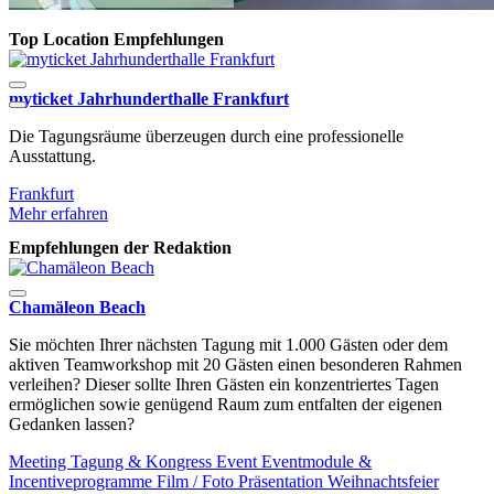
Top Location Empfehlungen
myticket Jahrhunderthalle Frankfurt
F
Die Tagungsräume überzeugen durch eine professionelle
M
Ausstattung.
Frankfurt
Mehr erfahren
Empfehlungen der Redaktion
Chamäleon Beach
Sie möchten Ihrer nächsten Tagung mit 1.000 Gästen oder dem
aktiven Teamworkshop mit 20 Gästen einen besonderen Rahmen
verleihen? Dieser sollte Ihren Gästen ein konzentriertes Tagen
ermöglichen sowie genügend Raum zum entfalten der eigenen
Gedanken lassen?
Meeting
Tagung & Kongress
Event
Eventmodule &
Incentiveprogramme
Film / Foto
Präsentation
Weihnachtsfeier