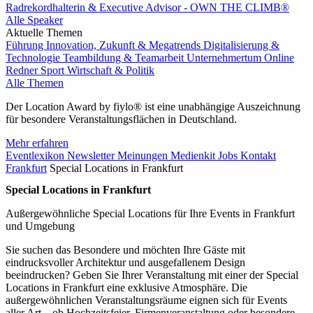
Radrekordhalterin & Executive Advisor - OWN THE CLIMB®
Alle Speaker
Aktuelle Themen
Führung
Innovation, Zukunft & Megatrends
Digitalisierung &
Technologie
Teambildung & Teamarbeit
Unternehmertum
Online
Redner
Sport
Wirtschaft & Politik
Alle Themen
Der Location Award by fiylo® ist eine unabhängige Auszeichnung
für besondere Veranstaltungsflächen in Deutschland.
Mehr erfahren
Eventlexikon
Newsletter
Meinungen
Medienkit
Jobs
Kontakt
Frankfurt
Special Locations in Frankfurt
Special Locations in Frankfurt
Außergewöhnliche Special Locations für Ihre Events in Frankfurt
und Umgebung
Sie suchen das Besondere und möchten Ihre Gäste mit
eindrucksvoller Architektur und ausgefallenem Design
beeindrucken? Geben Sie Ihrer Veranstaltung mit einer der Special
Locations in Frankfurt eine exklusive Atmosphäre. Die
außergewöhnlichen Veranstaltungsräume eignen sich für Events
aller Art – ob Hochzeitsfeier, Firmenveranstaltung oder besondere