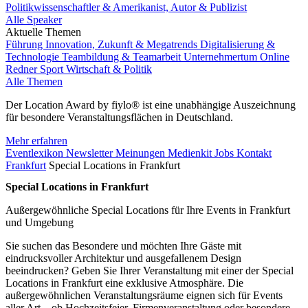
Politikwissenschaftler & Amerikanist, Autor & Publizist
Alle Speaker
Aktuelle Themen
Führung
Innovation, Zukunft & Megatrends
Digitalisierung &
Technologie
Teambildung & Teamarbeit
Unternehmertum
Online
Redner
Sport
Wirtschaft & Politik
Alle Themen
Der Location Award by fiylo® ist eine unabhängige Auszeichnung
für besondere Veranstaltungsflächen in Deutschland.
Mehr erfahren
Eventlexikon
Newsletter
Meinungen
Medienkit
Jobs
Kontakt
Frankfurt
Special Locations in Frankfurt
Special Locations in Frankfurt
Außergewöhnliche Special Locations für Ihre Events in Frankfurt
und Umgebung
Sie suchen das Besondere und möchten Ihre Gäste mit
eindrucksvoller Architektur und ausgefallenem Design
beeindrucken? Geben Sie Ihrer Veranstaltung mit einer der Special
Locations in Frankfurt eine exklusive Atmosphäre. Die
außergewöhnlichen Veranstaltungsräume eignen sich für Events
aller Art – ob Hochzeitsfeier, Firmenveranstaltung oder besondere