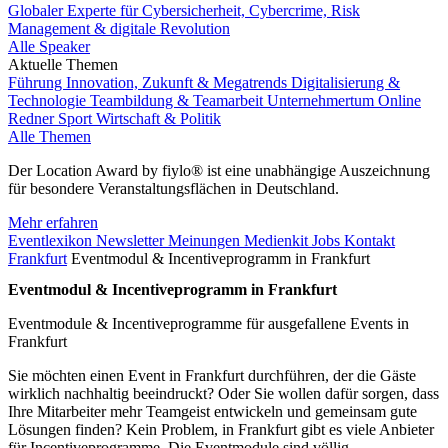
Globaler Experte für Cybersicherheit, Cybercrime, Risk
Management & digitale Revolution
Alle Speaker
Aktuelle Themen
Führung
Innovation, Zukunft & Megatrends
Digitalisierung &
Technologie
Teambildung & Teamarbeit
Unternehmertum
Online
Redner
Sport
Wirtschaft & Politik
Alle Themen
Der Location Award by fiylo® ist eine unabhängige Auszeichnung
für besondere Veranstaltungsflächen in Deutschland.
Mehr erfahren
Eventlexikon
Newsletter
Meinungen
Medienkit
Jobs
Kontakt
Frankfurt
Eventmodul & Incentiveprogramm in Frankfurt
Eventmodul & Incentiveprogramm in Frankfurt
Eventmodule & Incentiveprogramme für ausgefallene Events in
Frankfurt
Sie möchten einen Event in Frankfurt durchführen, der die Gäste
wirklich nachhaltig beeindruckt? Oder Sie wollen dafür sorgen, dass
Ihre Mitarbeiter mehr Teamgeist entwickeln und gemeinsam gute
Lösungen finden? Kein Problem, in Frankfurt gibt es viele Anbieter
für Incentiveprogramme. Die Eventmodule sind völlig