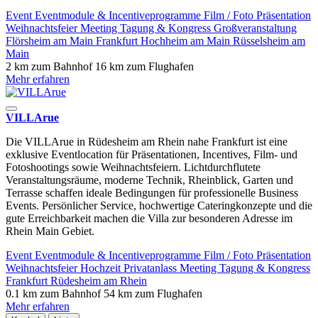
Event
Eventmodule & Incentiveprogramme
Film / Foto
Präsentation
Weihnachtsfeier
Meeting
Tagung & Kongress
Großveranstaltung
Flörsheim am Main
Frankfurt
Hochheim am Main
Rüsselsheim am
Main
2 km zum Bahnhof
16 km zum Flughafen
Mehr erfahren
VILLArue
Die VILLArue in Rüdesheim am Rhein nahe Frankfurt ist eine
exklusive Eventlocation für Präsentationen, Incentives, Film- und
Fotoshootings sowie Weihnachtsfeiern. Lichtdurchflutete
Veranstaltungsräume, moderne Technik, Rheinblick, Garten und
Terrasse schaffen ideale Bedingungen für professionelle Business
Events. Persönlicher Service, hochwertige Cateringkonzepte und die
gute Erreichbarkeit machen die Villa zur besonderen Adresse im
Rhein Main Gebiet.
Event
Eventmodule & Incentiveprogramme
Film / Foto
Präsentation
Weihnachtsfeier
Hochzeit
Privatanlass
Meeting
Tagung & Kongress
Frankfurt
Rüdesheim am Rhein
0.1 km zum Bahnhof
54 km zum Flughafen
Mehr erfahren