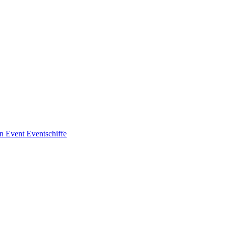
en
Event
Eventschiffe