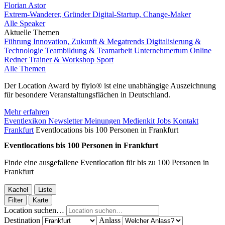
Florian Astor
Extrem-Wanderer, Gründer Digital-Startup, Change-Maker
Alle Speaker
Aktuelle Themen
Führung
Innovation, Zukunft & Megatrends
Digitalisierung &
Technologie
Teambildung & Teamarbeit
Unternehmertum
Online
Redner
Trainer & Workshop
Sport
Alle Themen
Der Location Award by fiylo® ist eine unabhängige Auszeichnung
für besondere Veranstaltungsflächen in Deutschland.
Mehr erfahren
Eventlexikon
Newsletter
Meinungen
Medienkit
Jobs
Kontakt
Frankfurt
Eventlocations bis 100 Personen in Frankfurt
Eventlocations bis 100 Personen in Frankfurt
Finde eine ausgefallene Eventlocation für bis zu 100 Personen in
Frankfurt
Kachel
Liste
Filter
Karte
Location suchen…
Destination
Anlass