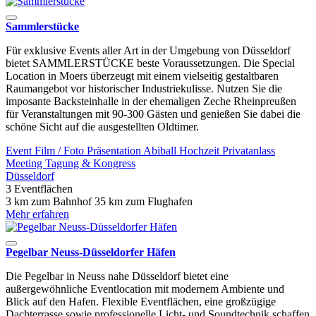
Sammlerstücke
Für exklusive Events aller Art in der Umgebung von Düsseldorf
bietet SAMMLERSTÜCKE beste Voraussetzungen. Die Special
Location in Moers überzeugt mit einem vielseitig gestaltbaren
Raumangebot vor historischer Industriekulisse. Nutzen Sie die
imposante Backsteinhalle in der ehemaligen Zeche Rheinpreußen
für Veranstaltungen mit 90-300 Gästen und genießen Sie dabei die
schöne Sicht auf die ausgestellten Oldtimer.
Event
Film / Foto
Präsentation
Abiball
Hochzeit
Privatanlass
Meeting
Tagung & Kongress
Düsseldorf
3 Eventflächen
3 km zum Bahnhof
35 km zum Flughafen
Mehr erfahren
Pegelbar Neuss-Düsseldorfer Häfen
Die Pegelbar in Neuss nahe Düsseldorf bietet eine
außergewöhnliche Eventlocation mit modernem Ambiente und
Blick auf den Hafen. Flexible Eventflächen, eine großzügige
Dachterrasse sowie professionelle Licht- und Soundtechnik schaffen