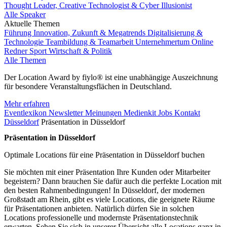
Thought Leader, Creative Technologist & Cyber Illusionist
Alle Speaker
Aktuelle Themen
Führung
Innovation, Zukunft & Megatrends
Digitalisierung &
Technologie
Teambildung & Teamarbeit
Unternehmertum
Online
Redner
Sport
Wirtschaft & Politik
Alle Themen
Der Location Award by fiylo® ist eine unabhängige Auszeichnung
für besondere Veranstaltungsflächen in Deutschland.
Mehr erfahren
Eventlexikon
Newsletter
Meinungen
Medienkit
Jobs
Kontakt
Düsseldorf
Präsentation in Düsseldorf
Präsentation in Düsseldorf
Optimale Locations für eine Präsentation in Düsseldorf buchen
Sie möchten mit einer Präsentation Ihre Kunden oder Mitarbeiter
begeistern? Dann brauchen Sie dafür auch die perfekte Location mit
den besten Rahmenbedingungen! In Düsseldorf, der modernen
Großstadt am Rhein, gibt es viele Locations, die geeignete Räume
für Präsentationen anbieten. Natürlich dürfen Sie in solchen
Locations professionelle und modernste Präsentationstechnik
erwarten. Sehen Sie sich in unserer Übersicht alle Locations ganz in