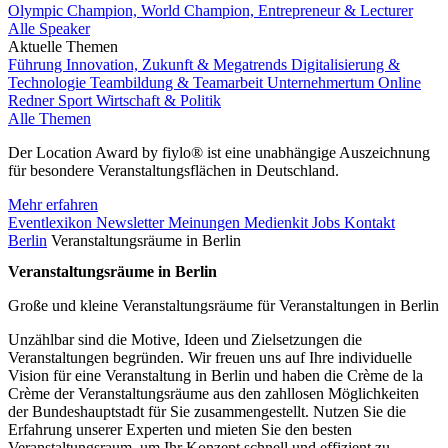
Olympic Champion, World Champion, Entrepreneur & Lecturer
Alle Speaker
Aktuelle Themen
Führung
Innovation, Zukunft & Megatrends
Digitalisierung &
Technologie
Teambildung & Teamarbeit
Unternehmertum
Online
Redner
Sport
Wirtschaft & Politik
Alle Themen
Der Location Award by fiylo® ist eine unabhängige Auszeichnung
für besondere Veranstaltungsflächen in Deutschland.
Mehr erfahren
Eventlexikon
Newsletter
Meinungen
Medienkit
Jobs
Kontakt
Berlin
Veranstaltungsräume in Berlin
Veranstaltungsräume in Berlin
Große und kleine Veranstaltungsräume für Veranstaltungen in Berlin
Unzählbar sind die Motive, Ideen und Zielsetzungen die
Veranstaltungen begründen. Wir freuen uns auf Ihre individuelle
Vision für eine Veranstaltung in Berlin und haben die Crème de la
Crème der Veranstaltungsräume aus den zahllosen Möglichkeiten
der Bundeshauptstadt für Sie zusammengestellt. Nutzen Sie die
Erfahrung unserer Experten und mieten Sie den besten
Veranstaltungsraum, um Ihr Konzept schnell und effizient zu