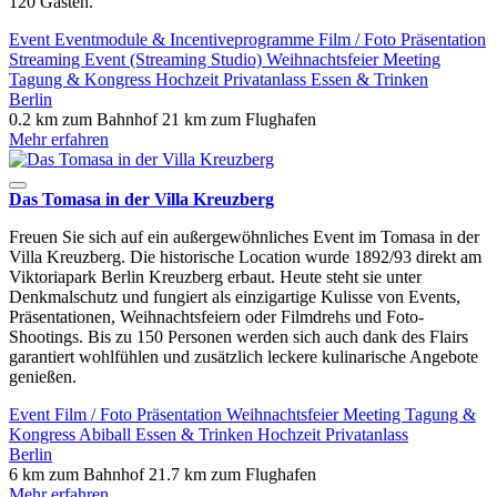
120 Gästen.
Event
Eventmodule & Incentiveprogramme
Film / Foto
Präsentation
Streaming Event (Streaming Studio)
Weihnachtsfeier
Meeting
Tagung & Kongress
Hochzeit
Privatanlass
Essen & Trinken
Berlin
0.2 km zum Bahnhof
21 km zum Flughafen
Mehr erfahren
Das Tomasa in der Villa Kreuzberg
Freuen Sie sich auf ein außergewöhnliches Event im Tomasa in der
Villa Kreuzberg. Die historische Location wurde 1892/93 direkt am
Viktoriapark Berlin Kreuzberg erbaut. Heute steht sie unter
Denkmalschutz und fungiert als einzigartige Kulisse von Events,
Präsentationen, Weihnachtsfeiern oder Filmdrehs und Foto-
Shootings. Bis zu 150 Personen werden sich auch dank des Flairs
garantiert wohlfühlen und zusätzlich leckere kulinarische Angebote
genießen.
Event
Film / Foto
Präsentation
Weihnachtsfeier
Meeting
Tagung &
Kongress
Abiball
Essen & Trinken
Hochzeit
Privatanlass
Berlin
6 km zum Bahnhof
21.7 km zum Flughafen
Mehr erfahren