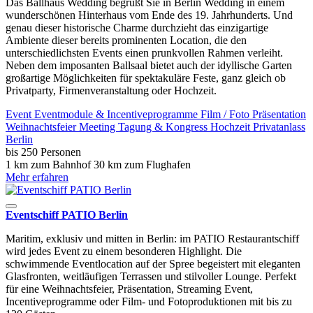
Das Ballhaus Wedding begrüßt Sie in Berlin Wedding in einem
wunderschönen Hinterhaus vom Ende des 19. Jahrhunderts. Und
genau dieser historische Charme durchzieht das einzigartige
Ambiente dieser bereits prominenten Location, die den
unterschiedlichsten Events einen prunkvollen Rahmen verleiht.
Neben dem imposanten Ballsaal bietet auch der idyllische Garten
großartige Möglichkeiten für spektakuläre Feste, ganz gleich ob
Privatparty, Firmenveranstaltung oder Hochzeit.
Event
Eventmodule & Incentiveprogramme
Film / Foto
Präsentation
Weihnachtsfeier
Meeting
Tagung & Kongress
Hochzeit
Privatanlass
Berlin
bis 250 Personen
1 km zum Bahnhof
30 km zum Flughafen
Mehr erfahren
Eventschiff PATIO Berlin
Maritim, exklusiv und mitten in Berlin: im PATIO Restaurantschiff
wird jedes Event zu einem besonderen Highlight. Die
schwimmende Eventlocation auf der Spree begeistert mit eleganten
Glasfronten, weitläufigen Terrassen und stilvoller Lounge. Perfekt
für eine Weihnachtsfeier, Präsentation, Streaming Event,
Incentiveprogramme oder Film- und Fotoproduktionen mit bis zu