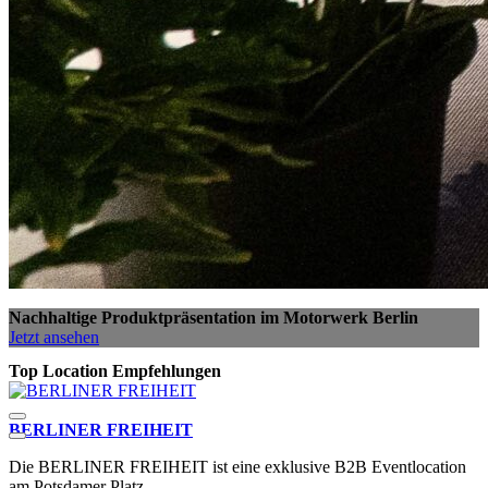
Nachhaltige Produktpräsentation im Motorwerk Berlin
Jetzt ansehen
Top Location Empfehlungen
BERLINER FREIHEIT
P
Die BERLINER FREIHEIT ist eine exklusive B2B Eventlocation
D
am Potsdamer Platz.
S