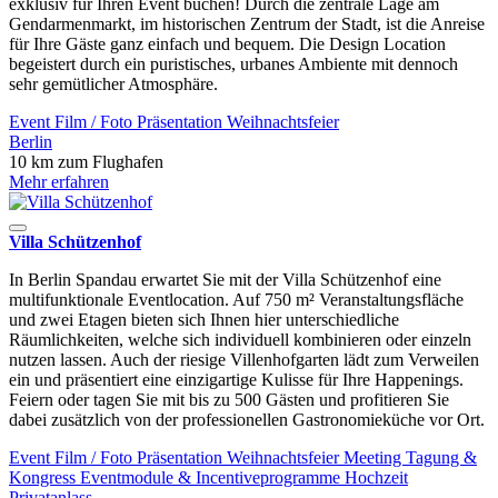
exklusiv für Ihren Event buchen! Durch die zentrale Lage am
Gendarmenmarkt, im historischen Zentrum der Stadt, ist die Anreise
für Ihre Gäste ganz einfach und bequem. Die Design Location
begeistert durch ein puristisches, urbanes Ambiente mit dennoch
sehr gemütlicher Atmosphäre.
Event
Film / Foto
Präsentation
Weihnachtsfeier
Berlin
10 km zum Flughafen
Mehr erfahren
Villa Schützenhof
In Berlin Spandau erwartet Sie mit der Villa Schützenhof eine
multifunktionale Eventlocation. Auf 750 m² Veranstaltungsfläche
und zwei Etagen bieten sich Ihnen hier unterschiedliche
Räumlichkeiten, welche sich individuell kombinieren oder einzeln
nutzen lassen. Auch der riesige Villenhofgarten lädt zum Verweilen
ein und präsentiert eine einzigartige Kulisse für Ihre Happenings.
Feiern oder tagen Sie mit bis zu 500 Gästen und profitieren Sie
dabei zusätzlich von der professionellen Gastronomieküche vor Ort.
Event
Film / Foto
Präsentation
Weihnachtsfeier
Meeting
Tagung &
Kongress
Eventmodule & Incentiveprogramme
Hochzeit
Privatanlass