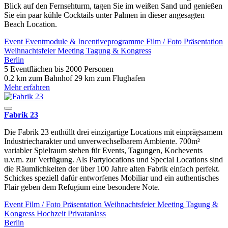
Blick auf den Fernsehturm, tagen Sie im weißen Sand und genießen
Sie ein paar kühle Cocktails unter Palmen in dieser angesagten
Beach Location.
Event
Eventmodule & Incentiveprogramme
Film / Foto
Präsentation
Weihnachtsfeier
Meeting
Tagung & Kongress
Berlin
5 Eventflächen
bis 2000 Personen
0.2 km zum Bahnhof
29 km zum Flughafen
Mehr erfahren
Fabrik 23
Die Fabrik 23 enthüllt drei einzigartige Locations mit einprägsamem
Industriecharakter und unverwechselbarem Ambiente. 700m²
variabler Spielraum stehen für Events, Tagungen, Kochevents
u.v.m. zur Verfügung. Als Partylocations und Special Locations sind
die Räumlichkeiten der über 100 Jahre alten Fabrik einfach perfekt.
Schickes speziell dafür entworfenes Mobiliar und ein authentisches
Flair geben dem Refugium eine besondere Note.
Event
Film / Foto
Präsentation
Weihnachtsfeier
Meeting
Tagung &
Kongress
Hochzeit
Privatanlass
Berlin