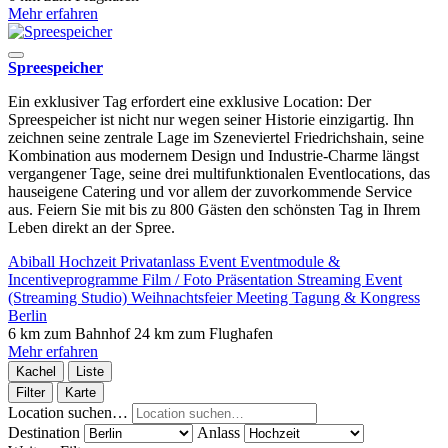
Mehr erfahren
Spreespeicher
Ein exklusiver Tag erfordert eine exklusive Location: Der
Spreespeicher ist nicht nur wegen seiner Historie einzigartig. Ihn
zeichnen seine zentrale Lage im Szeneviertel Friedrichshain, seine
Kombination aus modernem Design und Industrie-Charme längst
vergangener Tage, seine drei multifunktionalen Eventlocations, das
hauseigene Catering und vor allem der zuvorkommende Service
aus. Feiern Sie mit bis zu 800 Gästen den schönsten Tag in Ihrem
Leben direkt an der Spree.
Abiball
Hochzeit
Privatanlass
Event
Eventmodule &
Incentiveprogramme
Film / Foto
Präsentation
Streaming Event
(Streaming Studio)
Weihnachtsfeier
Meeting
Tagung & Kongress
Berlin
6 km zum Bahnhof
24 km zum Flughafen
Mehr erfahren
Kachel
Liste
Filter
Karte
Location suchen…
Destination
Anlass