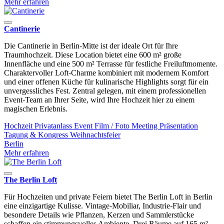
Mehr erfahren
Cantinerie
Die Cantinerie in Berlin-Mitte ist der ideale Ort für Ihre
Traumhochzeit. Diese Location bietet eine 600 m² große
Innenfläche und eine 500 m² Terrasse für festliche Freiluftmomente.
Charaktervoller Loft-Charme kombiniert mit modernem Komfort
und einer offenen Küche für kulinarische Highlights sorgt für ein
unvergessliches Fest. Zentral gelegen, mit einem professionellen
Event-Team an Ihrer Seite, wird Ihre Hochzeit hier zu einem
magischen Erlebnis.
Hochzeit
Privatanlass
Event
Film / Foto
Meeting
Präsentation
Tagung & Kongress
Weihnachtsfeier
Berlin
Mehr erfahren
The Berlin Loft
Für Hochzeiten und private Feiern bietet The Berlin Loft in Berlin
eine einzigartige Kulisse. Vintage-Mobiliar, Industrie-Flair und
besondere Details wie Pflanzen, Kerzen und Sammlerstücke
schaffen ein stimmungsvolles Ambiente. Drei Räume auf 165 m²