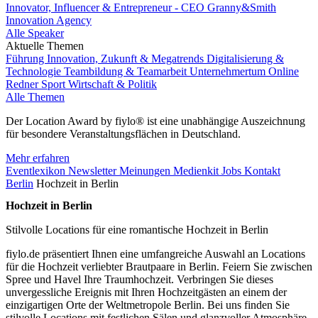
Innovator, Influencer & Entrepreneur - CEO Granny&Smith
Innovation Agency
Alle Speaker
Aktuelle Themen
Führung
Innovation, Zukunft & Megatrends
Digitalisierung &
Technologie
Teambildung & Teamarbeit
Unternehmertum
Online
Redner
Sport
Wirtschaft & Politik
Alle Themen
Der Location Award by fiylo® ist eine unabhängige Auszeichnung
für besondere Veranstaltungsflächen in Deutschland.
Mehr erfahren
Eventlexikon
Newsletter
Meinungen
Medienkit
Jobs
Kontakt
Berlin
Hochzeit in Berlin
Hochzeit in Berlin
Stilvolle Locations für eine romantische Hochzeit in Berlin
fiylo.de präsentiert Ihnen eine umfangreiche Auswahl an Locations
für die Hochzeit verliebter Brautpaare in Berlin. Feiern Sie zwischen
Spree und Havel Ihre Traumhochzeit. Verbringen Sie dieses
unvergessliche Ereignis mit Ihren Hochzeitgästen an einem der
einzigartigen Orte der Weltmetropole Berlin. Bei uns finden Sie
stilvolle Locations mit festlichen Sälen und glanzvoller Atmosphäre,