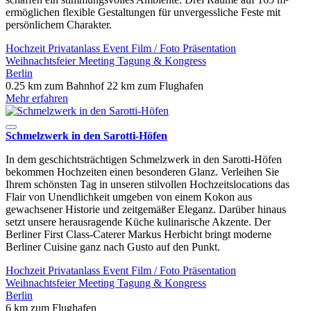
ermöglichen flexible Gestaltungen für unvergessliche Feste mit
persönlichem Charakter.
Hochzeit
Privatanlass
Event
Film / Foto
Präsentation
Weihnachtsfeier
Meeting
Tagung & Kongress
Berlin
0.25 km zum Bahnhof
22 km zum Flughafen
Mehr erfahren
Schmelzwerk in den Sarotti-Höfen
In dem geschichtsträchtigen Schmelzwerk in den Sarotti-Höfen
bekommen Hochzeiten einen besonderen Glanz. Verleihen Sie
Ihrem schönsten Tag in unseren stilvollen Hochzeitslocations das
Flair von Unendlichkeit umgeben von einem Kokon aus
gewachsener Historie und zeitgemäßer Eleganz. Darüber hinaus
setzt unsere herausragende Küche kulinarische Akzente. Der
Berliner First Class-Caterer Markus Herbicht bringt moderne
Berliner Cuisine ganz nach Gusto auf den Punkt.
Hochzeit
Privatanlass
Event
Film / Foto
Präsentation
Weihnachtsfeier
Meeting
Tagung & Kongress
Berlin
6 km zum Flughafen