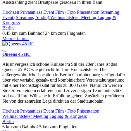
Ausstrahlung zieht Brautpaare geradezu in ihren Bann.
Hochzeit
Privatanlass
Event
Film / Foto
Präsentation
Streaming
Event (Streaming Studio)
Weihnachtsfeier
Meeting
Tagung &
Kongress
Berlin
0.45 km zum Bahnhof
24 km zum Flughafen
Mehr erfahren
Queens 45 BC
Als unvergesslich schöne Kulisse im Stil der 20er Jahre ist das
Queens 45 BC wie gemacht für Ihre Hochzeitsfeier! Die
außergewöhnliche Location in Berlin Charlottenburg verfügt dafür
über vier variabel gestalt- und kombinierbare Veranstaltungsräume
mit einer Höchstkapazität für bis zu 300 Gäste. Natürlich werden
Sie Ort von einem erfahrenen und zuverlässigen Team unterstützt,
sodass all Ihre Wünsche in Erfüllung gehen. Zusätzlich profitieren
Sie von der zentralen Lage direkt an der Stadtautobahn.
Hochzeit
Privatanlass
Event
Film / Foto
Präsentation
Weihnachtsfeier
Meeting
Tagung & Kongress
Berlin
6 km zum Bahnhof
5 km zum Flughafen