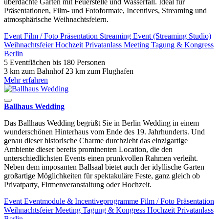
überdachte Garten mit Feuerstelle und Wasserfall. Ideal für
Präsentationen, Film- und Fotoformate, Incentives, Streaming und
atmosphärische Weihnachtsfeiern.
Event
Film / Foto
Präsentation
Streaming Event (Streaming Studio)
Weihnachtsfeier
Hochzeit
Privatanlass
Meeting
Tagung & Kongress
Berlin
5 Eventflächen
bis 180 Personen
3 km zum Bahnhof
23 km zum Flughafen
Mehr erfahren
Ballhaus Wedding
Das Ballhaus Wedding begrüßt Sie in Berlin Wedding in einem
wunderschönen Hinterhaus vom Ende des 19. Jahrhunderts. Und
genau dieser historische Charme durchzieht das einzigartige
Ambiente dieser bereits prominenten Location, die den
unterschiedlichsten Events einen prunkvollen Rahmen verleiht.
Neben dem imposanten Ballsaal bietet auch der idyllische Garten
großartige Möglichkeiten für spektakuläre Feste, ganz gleich ob
Privatparty, Firmenveranstaltung oder Hochzeit.
Event
Eventmodule & Incentiveprogramme
Film / Foto
Präsentation
Weihnachtsfeier
Meeting
Tagung & Kongress
Hochzeit
Privatanlass
Berlin