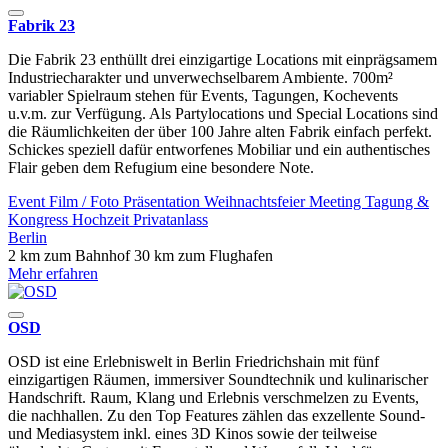
Fabrik 23
Die Fabrik 23 enthüllt drei einzigartige Locations mit einprägsamem
Industriecharakter und unverwechselbarem Ambiente. 700m²
variabler Spielraum stehen für Events, Tagungen, Kochevents
u.v.m. zur Verfügung. Als Partylocations und Special Locations sind
die Räumlichkeiten der über 100 Jahre alten Fabrik einfach perfekt.
Schickes speziell dafür entworfenes Mobiliar und ein authentisches
Flair geben dem Refugium eine besondere Note.
Event
Film / Foto
Präsentation
Weihnachtsfeier
Meeting
Tagung &
Kongress
Hochzeit
Privatanlass
Berlin
2 km zum Bahnhof
30 km zum Flughafen
Mehr erfahren
OSD
OSD ist eine Erlebniswelt in Berlin Friedrichshain mit fünf
einzigartigen Räumen, immersiver Soundtechnik und kulinarischer
Handschrift. Raum, Klang und Erlebnis verschmelzen zu Events,
die nachhallen. Zu den Top Features zählen das exzellente Sound-
und Mediasystem inkl. eines 3D Kinos sowie der teilweise