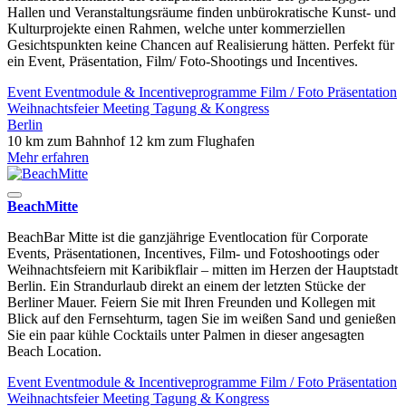
Hallen und Veranstaltungsräume finden unbürokratische Kunst- und
Kulturprojekte einen Rahmen, welche unter kommerziellen
Gesichtspunkten keine Chancen auf Realisierung hätten. Perfekt für
ein Event, Präsentation, Film/ Foto-Shootings und Incentives.
Event
Eventmodule & Incentiveprogramme
Film / Foto
Präsentation
Weihnachtsfeier
Meeting
Tagung & Kongress
Berlin
10 km zum Bahnhof
12 km zum Flughafen
Mehr erfahren
BeachMitte
BeachBar Mitte ist die ganzjährige Eventlocation für Corporate
Events, Präsentationen, Incentives, Film- und Fotoshootings oder
Weihnachtsfeiern mit Karibikflair – mitten im Herzen der Hauptstadt
Berlin. Ein Strandurlaub direkt an einem der letzten Stücke der
Berliner Mauer. Feiern Sie mit Ihren Freunden und Kollegen mit
Blick auf den Fernsehturm, tagen Sie im weißen Sand und genießen
Sie ein paar kühle Cocktails unter Palmen in dieser angesagten
Beach Location.
Event
Eventmodule & Incentiveprogramme
Film / Foto
Präsentation
Weihnachtsfeier
Meeting
Tagung & Kongress