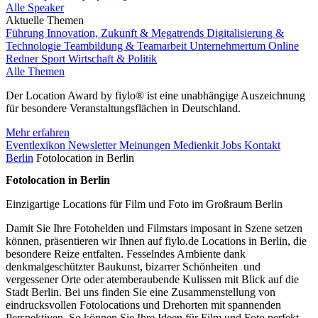
Alle Speaker
Aktuelle Themen
Führung
Innovation, Zukunft & Megatrends
Digitalisierung &
Technologie
Teambildung & Teamarbeit
Unternehmertum
Online
Redner
Sport
Wirtschaft & Politik
Alle Themen
Der Location Award by fiylo® ist eine unabhängige Auszeichnung
für besondere Veranstaltungsflächen in Deutschland.
Mehr erfahren
Eventlexikon
Newsletter
Meinungen
Medienkit
Jobs
Kontakt
Berlin
Fotolocation in Berlin
Fotolocation in Berlin
Einzigartige Locations für Film und Foto im Großraum Berlin
Damit Sie Ihre Fotohelden und Filmstars imposant in Szene setzen
können, präsentieren wir Ihnen auf fiylo.de Locations in Berlin, die
besondere Reize entfalten. Fesselndes Ambiente dank
denkmalgeschützter Baukunst, bizarrer Schönheiten und
vergessener Orte oder atemberaubende Kulissen mit Blick auf die
Stadt Berlin. Bei uns finden Sie eine Zusammenstellung von
eindrucksvollen Fotolocations und Drehorten mit spannenden
Perspektiven. So können Sie Ihre Ideen für Film und Foto perfekt