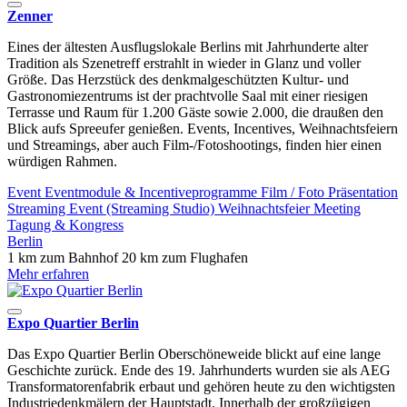
Zenner
Eines der ältesten Ausflugslokale Berlins mit Jahrhunderte alter
Tradition als Szenetreff erstrahlt in wieder in Glanz und voller
Größe. Das Herzstück des denkmalgeschützten Kultur- und
Gastronomiezentrums ist der prachtvolle Saal mit einer riesigen
Terrasse und Raum für 1.200 Gäste sowie 2.000, die draußen den
Blick aufs Spreeufer genießen. Events, Incentives, Weihnachtsfeiern
und Streamings, aber auch Film-/Fotoshootings, finden hier einen
würdigen Rahmen.
Event
Eventmodule & Incentiveprogramme
Film / Foto
Präsentation
Streaming Event (Streaming Studio)
Weihnachtsfeier
Meeting
Tagung & Kongress
Berlin
1 km zum Bahnhof
20 km zum Flughafen
Mehr erfahren
Expo Quartier Berlin
Das Expo Quartier Berlin Oberschöneweide blickt auf eine lange
Geschichte zurück. Ende des 19. Jahrhunderts wurden sie als AEG
Transformatorenfabrik erbaut und gehören heute zu den wichtigsten
Industriedenkmälern der Hauptstadt. Innerhalb der großzügigen