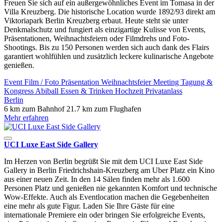
Freuen Sie sich auf ein außergewöhnliches Event im Tomasa in der
Villa Kreuzberg. Die historische Location wurde 1892/93 direkt am
Viktoriapark Berlin Kreuzberg erbaut. Heute steht sie unter
Denkmalschutz und fungiert als einzigartige Kulisse von Events,
Präsentationen, Weihnachtsfeiern oder Filmdrehs und Foto-
Shootings. Bis zu 150 Personen werden sich auch dank des Flairs
garantiert wohlfühlen und zusätzlich leckere kulinarische Angebote
genießen.
Event
Film / Foto
Präsentation
Weihnachtsfeier
Meeting
Tagung &
Kongress
Abiball
Essen & Trinken
Hochzeit
Privatanlass
Berlin
6 km zum Bahnhof
21.7 km zum Flughafen
Mehr erfahren
UCI Luxe East Side Gallery
Im Herzen von Berlin begrüßt Sie mit dem UCI Luxe East Side
Gallery in Berlin Friedrichshain-Kreuzberg am Uber Platz ein Kino
aus einer neuen Zeit. In den 14 Sälen finden mehr als 1.600
Personen Platz und genießen nie gekannten Komfort und technische
Wow-Effekte. Auch als Eventlocation machen die Gegebenheiten
eine mehr als gute Figur. Laden Sie Ihre Gäste für eine
internationale Premiere ein oder bringen Sie erfolgreiche Events,